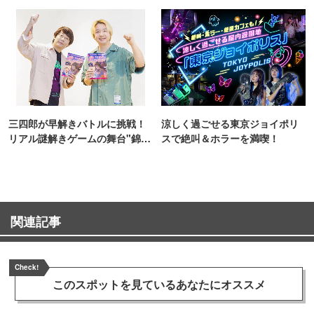
ンス！
三四郎が早解きバトルに挑戦！
涼しく過ごせる東京ジョイポリ
リアル謎解きゲームの舞台"錦糸
スで絶叫＆ホラーを満喫！
町PARCO・楽天地"を巡る！
関連記事
Check!
このスポットを見ている
あなたにオススメ