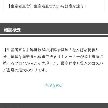
【生産者直営】生産者直営だから鮮度が違う！
施設概要
【生産者直営】鮮度抜群の海鮮居酒屋！なんば駅徒歩5
分、豪華な海鮮食べ放題で決まり！オーナーが陸上養殖に
携わるプロだからこそ実現した、最高鮮度と驚きのコスパ
が当店の最大のウリです。
続きを読む
職人が握る本格寿司や揚げたて天ぷらが**飲放付4950円〜
**オーダービュッフェで心ゆくまで堪能可能。アワビ・本