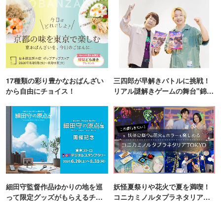
17種類の彩り豊かなおばんざい
三四郎が早解きバトルに挑戦！
から自由にチョイス！
リアル謎解きゲームの舞台"錦糸
町PARCO・楽天地"を巡る！
細田守監督作品ゆかりの地を巡
妖怪夏祭りや花火で夏を満喫！
って限定グッズがもらえるチャ
コニカミノルタプラネタリア
ンス！
TOKYO