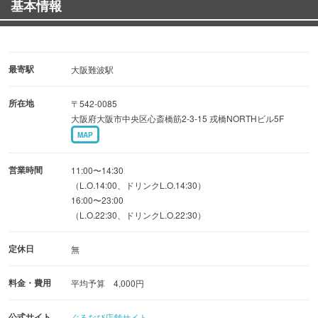
基本情報
マグロも食べ放題のコースもご用意！大人数対応の掘りご
たつ個室もございます。失敗しない宴会はRikusuiへ！
*
最寄駅
大阪難波駅
所在地
〒542-0085
大阪府大阪市中央区心斎橋筋2-3-15 戎橋NORTHビル5F
MAP
営業時間
11:00〜14:30
（L.O.14:00、ドリンクL.O.14:30）
16:00〜23:00
（L.O.22:30、ドリンクL.O.22:30）
定休日
無
料金・費用
平均予算 4,000円
公式サイト
ぐるなび店舗サイト