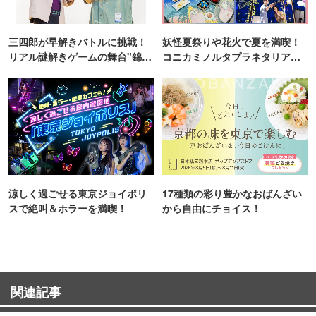
三四郎が早解きバトルに挑戦！
妖怪夏祭りや花火で夏を満喫！
リアル謎解きゲームの舞台"錦糸
コニカミノルタプラネタリア
町PARCO・楽天地"を巡る！
TOKYO
涼しく過ごせる東京ジョイポリ
17種類の彩り豊かなおばんざい
スで絶叫＆ホラーを満喫！
から自由にチョイス！
関連記事