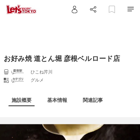
お好み焼 道とん堀 彦根ベルロード店
ひこね芹川
グルメ
施設概要
基本情報
関連記事