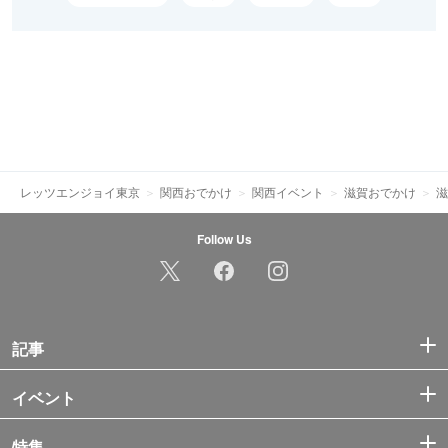
レッツエンジョイ東京
関西おでかけ
関西イベント
滋賀おでかけ
滋
Follow Us
記事
イベント
特集