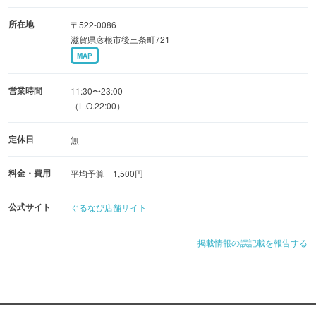
自由に選ぶことができるため、飽きることなく楽しめます
所在地
〒522-0086
♪
滋賀県彦根市後三条町721
MAP
◆通信環境
以前よりも回線速度の速い光回線に切り替わりました◎
営業時間
11:30〜23:00
より快適な環境でお過ごしいただけます♪
（L.O.22:00）
定休日
無
料金・費用
平均予算 1,500円
公式サイト
ぐるなび店舗サイト
掲載情報の誤記載を報告する