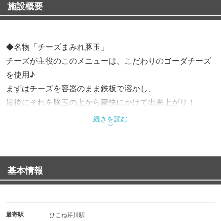
施設概要
◆名物「チーズまみれ豚玉」
チーズが主役のこのメニューは、こだわりのゴーダチーズ
を使用♪
まずはチーズを容器のまま鉄板で溶かし、
最後にそれを豚玉の上から豪快にかけて出来上がり！
風味引き立つとろけるチーズとジューシーな豚玉の組み合
続きを読む
わせは
一度食べたらやみつきになること間違いなしです◎
基本情報
◆お酒を昼からお気軽に
お酒好きのあなたには「せんべろセット」がおすすめ！
1,100円というお手軽価格で昼飲みにも最適◎
ドリンクもおつまみも、それぞれ18種類の中から
最寄駅
ひこね芹川駅