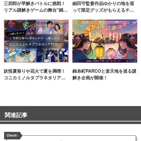
三四郎が早解きバトルに挑戦！
細田守監督作品ゆかりの地を巡
リアル謎解きゲームの舞台"錦糸
って限定グッズがもらえるチャ
町PARCO・楽天地"を巡る！
ンス！
妖怪夏祭りや花火で夏を満喫！
錦糸町PARCOと楽天地を巡る謎
コニカミノルタプラネタリア
解き企画が開催！
TOKYO
関連記事
Check!