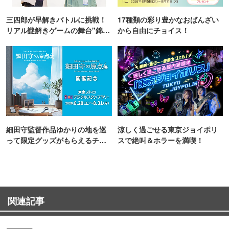
三四郎が早解きバトルに挑戦！
17種類の彩り豊かなおばんざい
リアル謎解きゲームの舞台"錦糸
から自由にチョイス！
町PARCO・楽天地"を巡る！
細田守監督作品ゆかりの地を巡
涼しく過ごせる東京ジョイポリ
って限定グッズがもらえるチャ
スで絶叫＆ホラーを満喫！
ンス！
関連記事