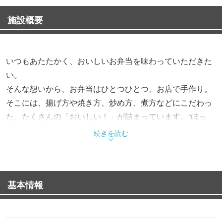
施設概要
いつもあたたかく、おいしいお弁当を味わっていただきた
い。
そんな想いから、お弁当はひとつひとつ、お店で手作り。
そこには、揚げ方や焼き方、炒め方、煮方などにこだわっ
た、たくさんの「おいしい！」が詰まっています。“ほっ
と”できるお弁当で、“もっと”お客様を笑顔にする。これか
続きを読む
らも、そんなお弁当をお届けします。
基本情報