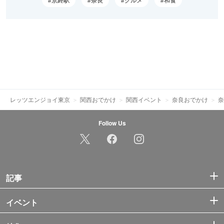
レッツエンジョイ東京
関西おでかけ
関西イベント
奈良おでかけ
奈
Follow Us
記事
イベント