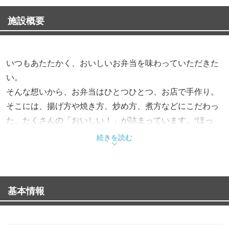
施設概要
いつもあたたかく、おいしいお弁当を味わっていただきた
い。
そんな想いから、お弁当はひとつひとつ、お店で手作り。
そこには、揚げ方や焼き方、炒め方、煮方などにこだわっ
た、たくさんの「おいしい！」が詰まっています。“ほっ
と”できるお弁当で、“もっと”お客様を笑顔にする。これか
続きを読む
らも、そんなお弁当をお届けします。
基本情報