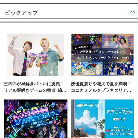
ピックアップ
PR
三四郎が早解きバトルに挑戦！
妖怪夏祭りや花火で夏を満喫！
リアル謎解きゲームの舞台"錦糸
コニカミノルタプラネタリア
町PARCO・楽天地"を巡る！
TOKYO