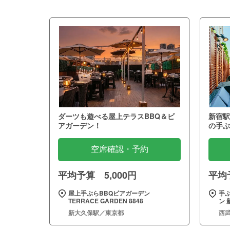
ダーツも遊べる屋上テラスBBQ＆ビ
新宿駅
アガーデン！
の手ぶ
空席確認・予約
平均予算 5,000円
平均予
屋上手ぶらBBQビアガーデン
手
TERRACE GARDEN 8848
ン 
新大久保駅／東京都
西