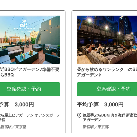
近BBQビアガーデン♪準備不要
昼から飲めるワンランク上のB
らBBQ
アガーデン♪
空席確認・予約
空席確認・予約
算 3,000円
平均予算 3,000円
ぶら屋上ビアガーデン オアシスガーデ
絶景手ぶらBBQ 肉＆海鮮 新宿
新宿
アガーデン
武新宿駅／東京都
新宿駅／東京都