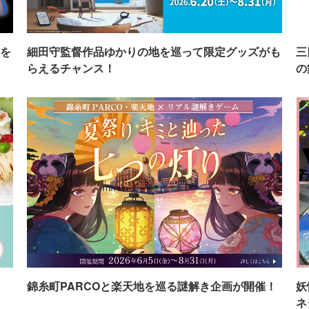
を
細田守監督作品ゆかりの地を巡って限定グッズがも
三
らえるチャンス！
の
イ
錦糸町PARCOと楽天地を巡る謎解き企画が開催！
妖
ネ