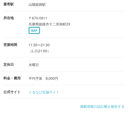
最寄駅
山陽姫路駅
【西村屋伝承 かにすき】
所在地
〒670-0911
・かにすきセット … 8,800円
兵庫県姫路市十二所前町23
・浜コース … 13,200円
MAP
・磯コース … 15,400円
・沖コース … 18,700円
営業時間
11:30〜21:30
※ご希望のお客様には、「かにすき」を『かにちり』に変
（L.O.21:00）
更してお仕立ていたします
定休日
水曜日
ご慶事、ご法事やウエディングプランもご用意しておりま
料金・費用
平均予算 8,000円
すので、
さまざまなシーンでお気軽にご利用いただけます。
公式サイト
ぐるなび店舗サイト
ご家族やご友人、会社の方などとご一緒に、お気軽にご利
用ください。
掲載情報の誤記載を報告する