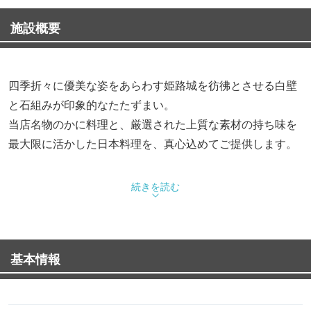
施設概要
四季折々に優美な姿をあらわす姫路城を彷彿とさせる白壁
と石組みが印象的なたたずまい。
当店名物のかに料理と、厳選された上質な素材の持ち味を
最大限に活かした日本料理を、真心込めてご提供します。
【お昼の御膳】
続きを読む
・白鷺御膳 … 3,080円
・かご盛り御膳 … 1,980円
基本情報
【会席料理】
・水明 … 5,280円
・点睛 … 6,350円