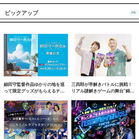
ピックアップ
PR
細田守監督作品ゆかりの地を巡
三四郎が早解きバトルに挑戦！
って限定グッズがもらえるチャ
リアル謎解きゲームの舞台"錦糸
ンス！
町PARCO・楽天地"を巡る！