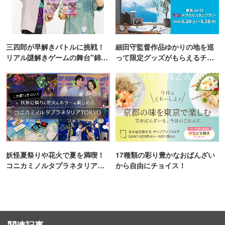
三四郎が早解きバトルに挑戦！
細田守監督作品ゆかりの地を巡
リアル謎解きゲームの舞台"錦糸
って限定グッズがもらえるチャ
町PARCO・楽天地"を巡る！
ンス！
妖怪夏祭りや花火で夏を満喫！
17種類の彩り豊かなおばんざい
コニカミノルタプラネタリア
から自由にチョイス！
TOKYO
関連記事