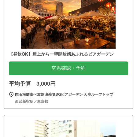
【昼飲OK】屋上から一望開放感あふれるビアガーデン
空席確認・予約
平均予算 3,000円
肉＆海鮮食べ放題 新宿BBQビアガーデン 天空ルーフトップ
西武新宿駅／東京都