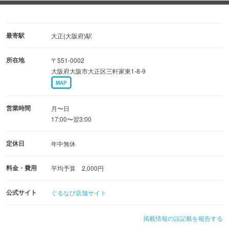
◆激旨！必食「大分からあげ」
マニアの間では、唐揚げの聖地とも呼ばれる大分県中津
市。
最寄駅
大正(大阪府)駅
人気店の秘伝のタレを使用しカラッと揚げた唐揚げは絶
所在地
〒551-0002
品！
大阪府大阪市大正区三軒家東1-8-9
MAP
◆赤字覚悟！料理・ドリンクともにリーズナブル！
独自のルートで仕入れ、お値打ち感にこだわる当店。
営業時間
月〜日
満足のいくまで食べて飲んで、楽しんでいってください♪
17:00〜翌3:00
定休日
年中無休
料金・費用
平均予算 2,000円
公式サイト
ぐるなび店舗サイト
掲載情報の誤記載を報告する