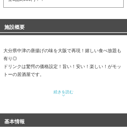
施設概要
大分県中津の唐揚げの味を大阪で再現！嬉しい食べ放題も
有り◎
ドリンクは驚愕の価格設定！旨い！安い！楽しい！がモッ
トーの居酒屋です。
◆もも唐揚げが食べ放題！宴会コース
続きを読む
大人気の「もも唐揚げ」を食べ放題で楽しめるコースをご
用意。
120分飲み放題付で3,000円！びっくりプライスでご提供！
基本情報