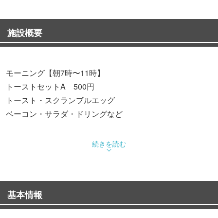
施設概要
モーニング【朝7時〜11時】
トーストセットA 500円
トースト・スクランブルエッグ
ベーコン・サラダ・ドリングなど
ランチ【11時30分〜15時】
続きを読む
日替わりランチ 750円
ごはん・汁物・小鉢・サラダ本日のメイン（1プレート）
など
基本情報
鎹の夜定食【17時〜】