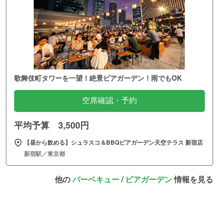
歌舞伎町タワーを一望！絶景ビアガーデン！雨でもOK
空席確認・予約
平均予算 3,500円
【昼から飲める】シュラスコ＆BBQビアガーデン天空テラス 新宿店
新宿駅／東京都
他の
バーベキュー
/
ビアガーデン
情報を見る