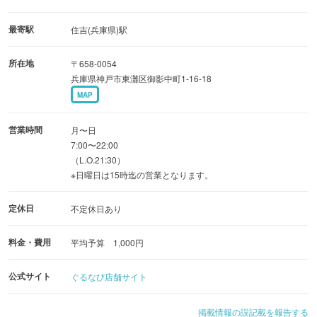
本日の定食 ￥850
ごはん・汁物・小鉢・サラダ・メイン料理
最寄駅
住吉(兵庫県)駅
（※売り切れ次第終了）
所在地
〒658-0054
寺田家のカレーライスセット￥850
兵庫県神戸市東灘区御影中町1-16-18
カレーライス・温泉卵・小鉢・サラダ
MAP
◆はっぴーあわー19時迄◆
営業時間
月〜日
はっぴーあわー
7:00〜22:00
（L.O.21:30）
（19時まで）
※日曜日は15時迄の営業となります。
生ビール・ハイボール￥280
チューハイ・ベジサワー各種￥250
定休日
不定休日あり
料金・費用
平均予算 1,000円
公式サイト
ぐるなび店舗サイト
掲載情報の誤記載を報告する