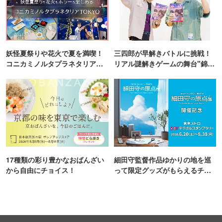
妖怪夏祭りや花火で夏を満喫！
三四郎が早解きバトルに挑戦！
コニカミノルタプラネタリア
リアル謎解きゲームの舞台"錦糸
TOKYO
町PARCO・楽天地"を巡る！
17種類の彩り豊かなおばんざい
細田守監督作品ゆかりの地を巡
から自由にチョイス！
って限定グッズがもらえるチャ
ンス！