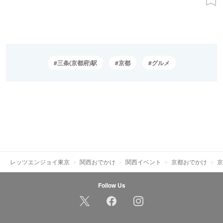
三条(京都府)駅
京都
グルメ
レッツエンジョイ東京
関西おでかけ
関西イベント
京都おでかけ
京
Follow Us