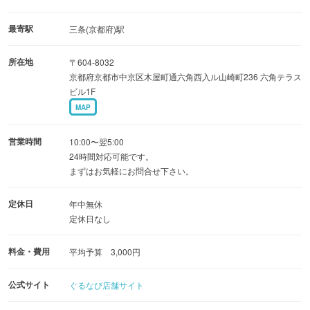
■シーンに合わせた柔軟かつリーズナブルな貸切料金プラ
ン
最寄駅
三条(京都府)駅
・月〜木の昼限定／120分食べ飲み放題コース 2,000円
所在地
〒604-8032
・金土祝前日＆休日限定／120分食べ飲み放題コース
京都府京都市中京区木屋町通六角西入ル山崎町236 六角テラス
3,000円 など
ビル1F
MAP
■バラエティ豊かなオプションでLet's パーティ！
・プロ仕様のステージセットやムービングライトを常設
営業時間
10:00〜翌5:00
24時間対応可能です。
・ケーキやチョコレートファウンテンなどフォトジェニッ
まずはお気軽にお問合せ下さい。
クな一品も
・卓球台やダーツ、カラオケなどエンタメツールも多数ご
定休日
年中無休
用意
定休日なし
料金・費用
平均予算 3,000円
公式サイト
ぐるなび店舗サイト