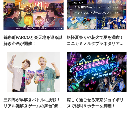
錦糸町PARCOと楽天地を巡る謎
妖怪夏祭りや花火で夏を満喫！
解き企画が開催！
コニカミノルタプラネタリア
TOKYO
三四郎が早解きバトルに挑戦！
涼しく過ごせる東京ジョイポリ
リアル謎解きゲームの舞台"錦糸
スで絶叫＆ホラーを満喫！
町PARCO・楽天地"を巡る！