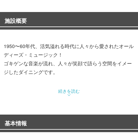
施設概要
1950〜60年代、活気溢れる時代に人々から愛されたオール
ディーズ・ミュージック！
ゴキゲンな音楽が流れ、人々が笑顔で語らう空間をイメー
ジしたダイニングです。
■少人数〜大規模パーティまで貸切対応可能
続きを読む
・10から200名様までOK！テーブルレイアウトは自由自
在！9名以下もお気軽にご相談を
・少人数向け個室スペースとステージつき大ホールをご用
基本情報
意