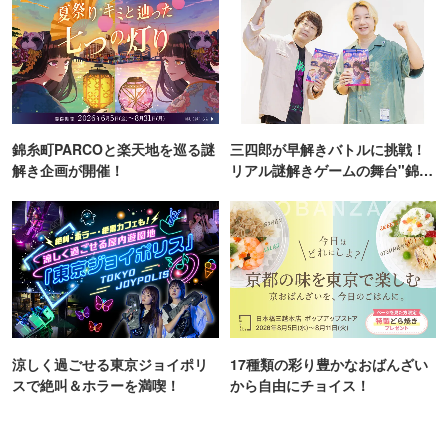
錦糸町PARCOと楽天地を巡る謎
三四郎が早解きバトルに挑戦！
解き企画が開催！
リアル謎解きゲームの舞台"錦糸
町PARCO・楽天地"を巡る！
涼しく過ごせる東京ジョイポリ
17種類の彩り豊かなおばんざい
スで絶叫＆ホラーを満喫！
から自由にチョイス！