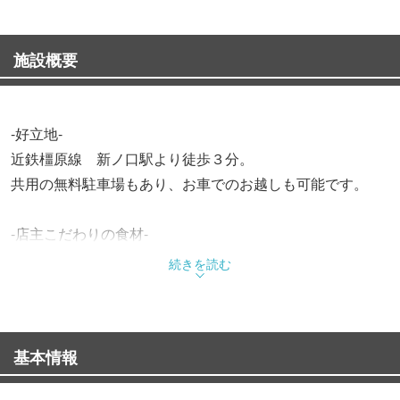
施設概要
-好立地-
近鉄橿原線 新ノ口駅より徒歩３分。
共用の無料駐車場もあり、お車でのお越しも可能です。
-店主こだわりの食材-
鮮度の高い海鮮魚介は日本全国あらゆる場所から仕入れ。
続きを読む
季節に応じて、最も美味しい時期のものを調理致します。
メニューも日替りで変わっていくため、毎回違ったお料理
でお楽しみ頂けます。
基本情報
-お料理と相性抜群のお酒-