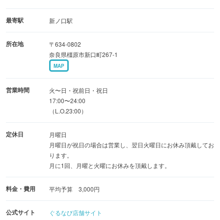
各お料理と相性の良い地酒等も用意ございます。
カウンター席で少々ひっかけて、などのご利用もおすすめ
最寄駅
新ノ口駅
です。
所在地
〒634-0802
奈良県橿原市新口町267-1
-宴会シーンでのご利用-
MAP
各種宴会コースは4,400円〜ご用意しております。
飲み放題も2,000円〜お付け可能です。
営業時間
火〜日・祝前日・祝日
20名様以上で貸切りも承っておりますので、
17:00〜24:00
（L.O.23:00）
忘新年会、歓送迎会にもぜひご利用ください。
定休日
月曜日
皆様のご来店を心よりお待ちしております。
月曜日が祝日の場合は営業し、翌日火曜日にお休み頂戴してお
ります。
月に1回、月曜と火曜にお休みを頂戴します。
料金・費用
平均予算 3,000円
公式サイト
ぐるなび店舗サイト