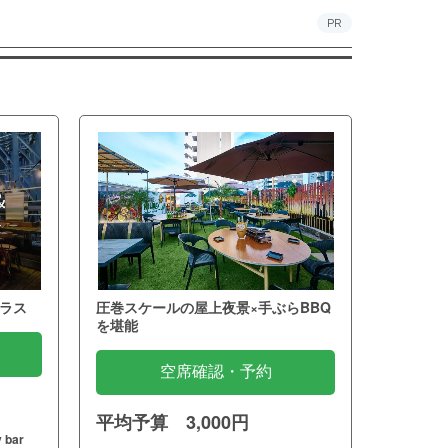
PR
ラス
圧巻スケールの屋上夜景×手ぶらBBQ
を堪能
空席確認・予約
平均予算 3,000円
 bar