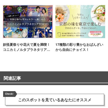
町PARCO・楽天地"を巡る！
妖怪夏祭りや花火で夏を満喫！
17種類の彩り豊かなおばんざい
コニカミノルタプラネタリア
から自由にチョイス！
TOKYO
関連記事
Check!
このスポットを見ている
あなたにオススメ