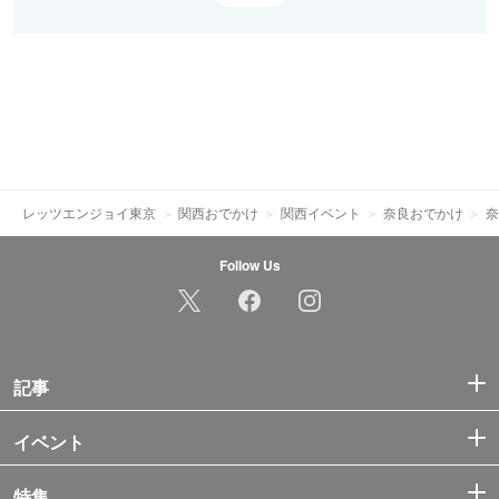
レッツエンジョイ東京
関西おでかけ
関西イベント
奈良おでかけ
奈
Follow Us
記事
イベント
特集