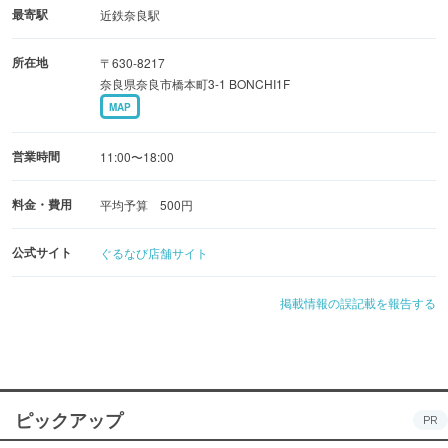
腕利きの作り手が素材の良さを最大限に引き出していま
最寄駅
近鉄奈良駅
す。
所在地
〒630-8217
奈良県奈良市橋本町3-1 BONCHI1F
ご購入後は施設内の快適な共有スペースで、座ってゆっく
MAP
りお召し上がりいただけます。
疲れを癒やすリフレッシュに、特別な手土産選びに。
営業時間
11:00〜18:00
奈良愛とプロのこだわりが詰まった美味しい時間をお届け
します。
料金・費用
平均予算 500円
公式サイト
ぐるなび店舗サイト
掲載情報の誤記載を報告する
ピックアップ
PR