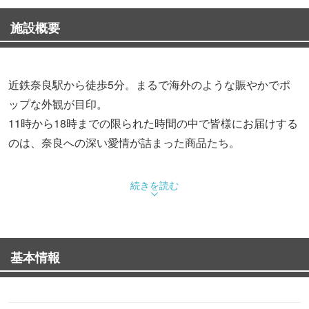
施設概要
近鉄奈良駅から徒歩5分。まるで海外のような賑やかでポ
ップな外観が目印。
11時から18時までの限られた時間の中で皆様にお届けする
のは、奈良への深い愛情が詰まった商品たち。
奈良の「古都華」「大和抹茶」を贅沢に使ったラテや自家
続きを読む
製レモネード。
挽きたての豆を丁寧に淹れるハンドドリップコーヒーもご
用意しています。
基本情報
シュークリームやしっとり上質なパウンドケーキ、カリも
ち食感のカヌレにも奈良の厳選素材を使用。