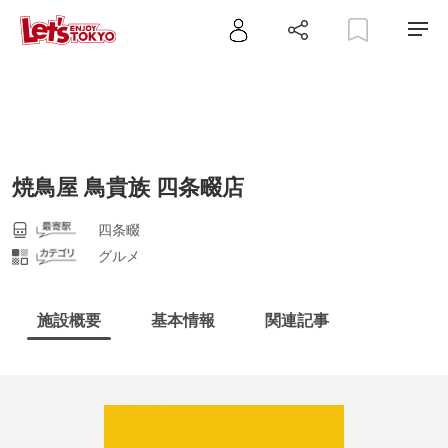
焼鳥屋 鳥貴族 四条畷店
四条畷
グルメ
施設概要
基本情報
関連記事