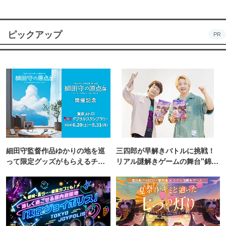
ピックアップ
PR
細田守監督作品ゆかりの地を巡
三四郎が早解きバトルに挑戦！
って限定グッズがもらえるチャ
リアル謎解きゲームの舞台"錦糸
ンス！
町PARCO・楽天地"を巡る！