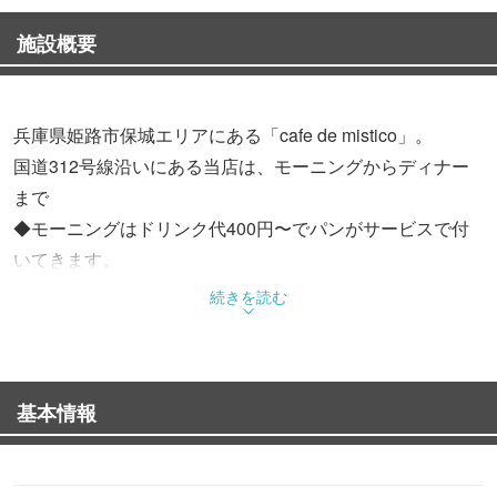
施設概要
兵庫県姫路市保城エリアにある「cafe de mistico」。
国道312号線沿いにある当店は、モーニングからディナー
まで
◆モーニングはドリンク代400円〜でパンがサービスで付
いてきます。
続きを読む
◆ランチメニュー
お肉ランチ、パスタランチ、ハンバーグランチと幅広くご
用意させていただいております。
基本情報
◆ドリンクメニュー
タピオカやチーズティーもあります。