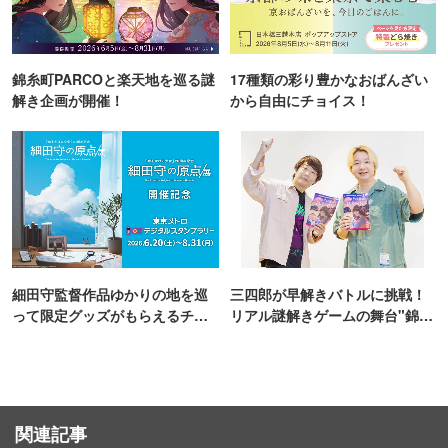
錦糸町PARCOと楽天地を巡る謎
17種類の彩り豊かなおばんざい
解き企画が開催！
から自由にチョイス！
細田守監督作品ゆかりの地を巡
三四郎が早解きバトルに挑戦！
って限定グッズがもらえるチャ
リアル謎解きゲームの舞台"錦糸
ンス！
町PARCO・楽天地"を巡る！
関連記事