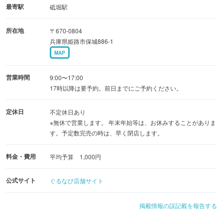
最寄駅
砥堀駅
◆おすすめメニュー
所在地
〒670-0804
限定20食「ミスティコパンケーキ」
兵庫県姫路市保城886-1
MAP
営業時間
9:00〜17:00
17時以降は要予約。前日までにご予約ください。
定休日
不定休日あり
※無休で営業します。 年末年始等は、お休みすることがありま
す。予定数完売の時は、早く閉店します。
料金・費用
平均予算 1,000円
公式サイト
ぐるなび店舗サイト
掲載情報の誤記載を報告する