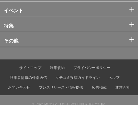
イベント
特集
その他
サイトマップ
利用規約
プライバシーポリシー
利用者情報の外部送信
クチコミ投稿ガイドライン
ヘルプ
お問い合わせ
プレスリリース・情報提供
広告掲載
運営会社
© Tokyo Metro Co., Ltd. & Let’s ENJOY TOKYO, Inc.