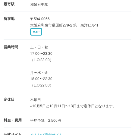
最寄駅
和泉府中駅
所在地
〒594-0066
大阪府和泉市桑原町279-2 第一泉洋ビル1F
MAP
営業時間
土・日・祝
17:00〜23:30
（L.O.23:00）
月〜水・金
18:00〜22:30
（L.O.22:00）
定休日
木曜日
※10月5日と10月11日〜13日まで定休日となります。
料金・費用
平均予算 2,500円
公式サイト
ぐるなび店舗サイト