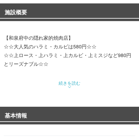
施設概要
【和泉府中の隠れ家的焼肉店】
☆☆大人気のハラミ・カルビは580円☆☆
☆☆上ロース・上ハラミ・上カルビ・上ミスジなど980円
とリーズナブル☆☆
「ミスジ」など希少部位もご用意。
続きを読む
大人数や貸切＆ご予算まとめて是非相談して下さい♪
基本情報