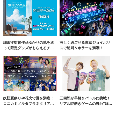
細田守監督作品ゆかりの地を巡
涼しく過ごせる東京ジョイポリ
って限定グッズがもらえるチャ
スで絶叫＆ホラーを満喫！
ンス！
妖怪夏祭りや花火で夏を満喫！
三四郎が早解きバトルに挑戦！
コニカミノルタプラネタリア
リアル謎解きゲームの舞台"錦糸
TOKYO
町PARCO・楽天地"を巡る！