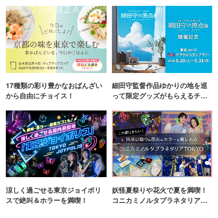
町PARCO・楽天地"を巡る！
17種類の彩り豊かなおばんざい
細田守監督作品ゆかりの地を巡
から自由にチョイス！
って限定グッズがもらえるチャ
ンス！
涼しく過ごせる東京ジョイポリ
妖怪夏祭りや花火で夏を満喫！
スで絶叫＆ホラーを満喫！
コニカミノルタプラネタリア
TOKYO