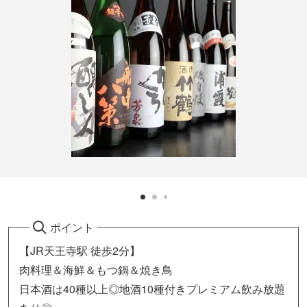
ポイント
【JR天王寺駅 徒歩2分】
肉料理＆海鮮＆もつ鍋＆焼き鳥
日本酒は40種以上◎地酒10種付きプレミアム飲み放題