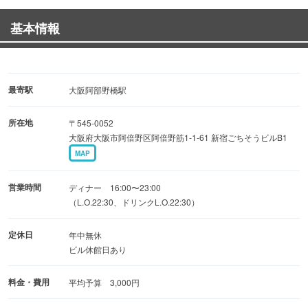
★単品飲み放題もご用意しております
基本情報
■絶品！肉と魚
話題の肉寿司を堪能♪
＜うに×牛＞口福のコラボ『うにく寿司』が美味
最寄駅
大阪阿部野橋駅
鮮度抜群の旬魚を使用したお造り盛りや多彩な焼き魚も自
所在地
〒545-0052
慢
大阪府大阪市阿倍野区阿倍野筋1-1-61 新宿ごちそうビルB1
MAP
■豊富な日本酒
全国各地の蔵元から集めた日本酒多数取り揃え！
営業時間
ディナー 16:00〜23:00
（L.O.22:30、ドリンクL.O.22:30）
■完全個室＆テーブル個室あり
定休日
年中無休
TVモニター付の離れ個室は壁＆扉付でプライベート感満載
ビル休館日あり
〜16名様までの仕切り付の1Fテーブル個室も人気
料金・費用
平均予算 3,000円