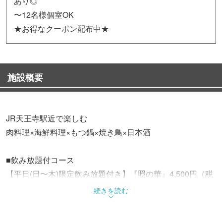
あり◎
〜12名様個室OK
★お得なクーポン配布中★
施設概要
JR天王寺駅近で楽しむ
肉料理×海鮮料理×もつ鍋×焼き鳥×日本酒
■飲み放題付コース
【平日(日〜木)限定飲み放題付き】『照の華』4,500円（税
込）
続きを読む
【平日(日〜木)3時間・金土祝前2時間】地酒付プレミアム
飲み放題プランあり◎