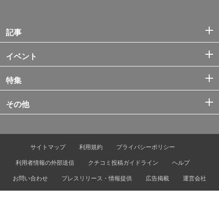
記事
イベント
特集
その他
サイトマップ
利用規約
プライバシーポリシー
利用者情報の外部送信
クチコミ投稿ガイドライン
ヘルプ
お問い合わせ
プレスリリース・情報提供
広告掲載
運営会社
© Tokyo Metro Co., Ltd. & Let’s ENJOY TOKYO, Inc.