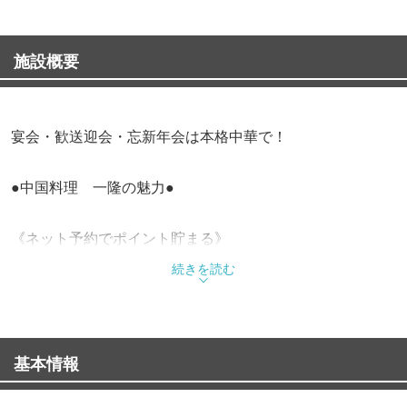
施設概要
宴会・歓送迎会・忘新年会は本格中華で！
●中国料理 一隆の魅力●
《ネット予約でポイント貯まる》
ネット予約がお得！楽天ポイントが貯まります！
続きを読む
《70種類以上の料理が食べ飲み放題》
本格中国料理70種類食べ飲み放題 3980円！
基本情報
《店内情報》