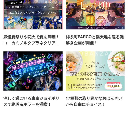
妖怪夏祭りや花火で夏を満喫！
錦糸町PARCOと楽天地を巡る謎
コニカミノルタプラネタリア
解き企画が開催！
TOKYO
涼しく過ごせる東京ジョイポリ
17種類の彩り豊かなおばんざい
スで絶叫＆ホラーを満喫！
から自由にチョイス！