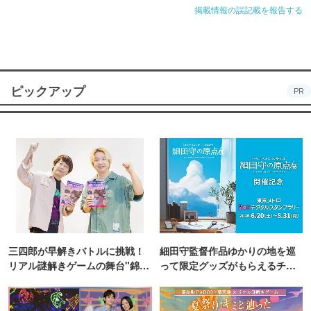
掲載情報の誤記載を報告する
ピックアップ
PR
三四郎が早解きバトルに挑戦！
細田守監督作品ゆかりの地を巡
リアル謎解きゲームの舞台"錦糸
って限定グッズがもらえるチャ
町PARCO・楽天地"を巡る！
ンス！