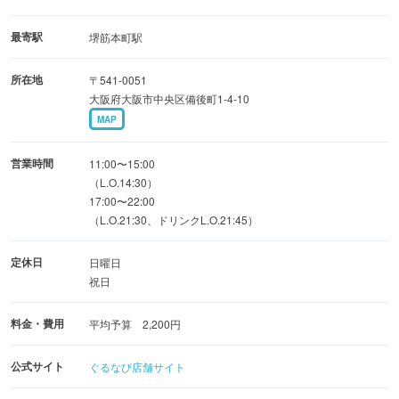
上質な店内で中華料理屋とは思えない店内。
貸切宴会のご予約も承ります。
最寄駅
堺筋本町駅
日曜・祝日も10名様以上のご利用時でしたら受付できま
所在地
〒541-0051
す。（要予約）
大阪府大阪市中央区備後町1-4-10
MAP
《場所》
堺筋本町駅から徒歩３分ですがわかりづらい時はお気軽
営業時間
11:00〜15:00
にお問い合わせ下さい。
（L.O.14:30）
17:00〜22:00
（L.O.21:30、ドリンクL.O.21:45）
定休日
日曜日
祝日
料金・費用
平均予算 2,200円
公式サイト
ぐるなび店舗サイト