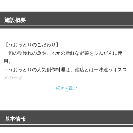
施設概要
【うおっとりのこだわり】
・旬の朝獲れの魚や、地元の新鮮な野菜をふんだんに使
用。
・うおっとりの人気創作料理は、他店とは一味違うオスス
メの一品。
・おちついた和の雰囲気の店内で、ごゆるりとしたお時間
続きを読む
をお過ごしください。
・カウンター、テーブル席の店内は広々とした空間です
【全62席】
基本情報
・エクストラコールドや地酒も多数取り揃えています。
・4〜6名様半個室ご用意