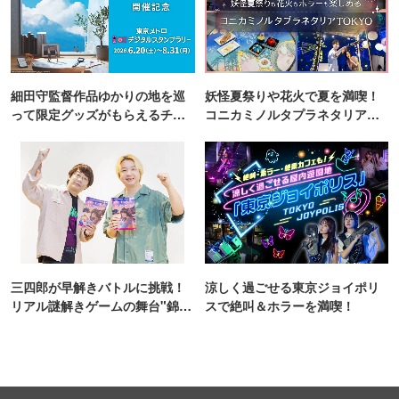
細田守監督作品ゆかりの地を巡
妖怪夏祭りや花火で夏を満喫！
って限定グッズがもらえるチャ
コニカミノルタプラネタリア
ンス！
TOKYO
三四郎が早解きバトルに挑戦！
涼しく過ごせる東京ジョイポリ
リアル謎解きゲームの舞台"錦糸
スで絶叫＆ホラーを満喫！
町PARCO・楽天地"を巡る！