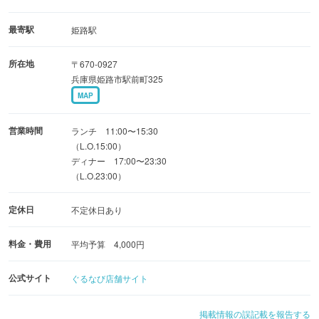
【播州食材・旬食材を堪能！宴会コース】
最寄駅
姫路駅
◆3,000円コース（全10品目）
所在地
〒670-0927
◆3,500円コース（全11品目）
兵庫県姫路市駅前町325
◆4,000円コース
MAP
※上記各コースに＋1,900円で充実の飲み放題（全82種類）
をお付け致します。
営業時間
ランチ 11:00〜15:30
※季節に合わせた食材での、宴会プラン。ご予算に合わせ
（L.O.15:00）
ディナー 17:00〜23:30
てのプランを組み立てることも可能です。
（L.O.23:00）
※JR姫路駅・ピオレ姫路より、姫路城方面へ徒歩３分
定休日
不定休日あり
料金・費用
平均予算 4,000円
公式サイト
ぐるなび店舗サイト
掲載情報の誤記載を報告する