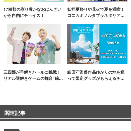
17種類の彩り豊かなおばんざい
妖怪夏祭りや花火で夏を満喫！
から自由にチョイス！
コニカミノルタプラネタリア
TOKYO
三四郎が早解きバトルに挑戦！
細田守監督作品ゆかりの地を巡
リアル謎解きゲームの舞台"錦糸
って限定グッズがもらえるチャ
町PARCO・楽天地"を巡る！
ンス！
関連記事