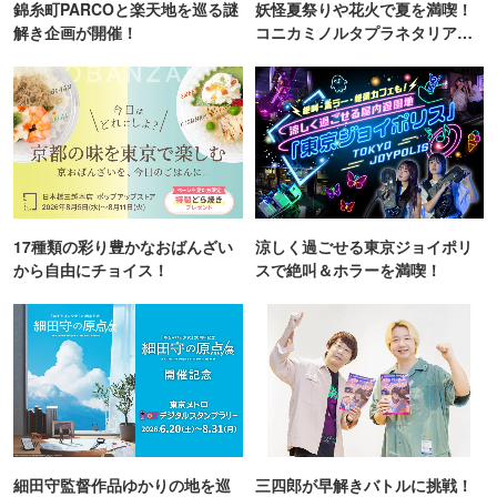
錦糸町PARCOと楽天地を巡る謎
妖怪夏祭りや花火で夏を満喫！
解き企画が開催！
コニカミノルタプラネタリア
TOKYO
17種類の彩り豊かなおばんざい
涼しく過ごせる東京ジョイポリ
から自由にチョイス！
スで絶叫＆ホラーを満喫！
細田守監督作品ゆかりの地を巡
三四郎が早解きバトルに挑戦！