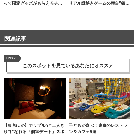
って限定グッズがもらえるチャ
リアル謎解きゲームの舞台"錦糸
ンス！
町PARCO・楽天地"を巡る！
関連記事
Check!
このスポットを見ている
あなたにオススメ
【東京ほか】カップルで“二人き
子どもが喜ぶ！東京のレストラ
り”になれる「個室デート」スポ
ン＆カフェ5選