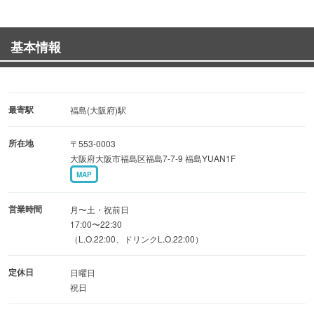
意。誕生日や記念日など慶事にもおすすめです。
普段使いから楽しめるテーブル席は4名様掛け×3卓ご用意
基本情報
しております。
■最大20名様までの貸切利用可能
個室空間を開放し最大20名様利用まで対応。
最寄駅
福島(大阪府)駅
所在地
〒553-0003
■旬の素材を集めたコースをらご用意
大阪府大阪市福島区福島7-7-9 福島YUAN1F
うお吟のこだわりを集めたコースはご宴会や接待に最適で
MAP
す。
営業時間
月〜土・祝前日
■お食事に合う銘酒を厳選
17:00〜22:30
（L.O.22:00、ドリンクL.O.22:00）
旬な海鮮だけでなく、全国から厳選した地酒も美味い！定
番なものから希少な一杯までご堪能下さい。
定休日
日曜日
祝日