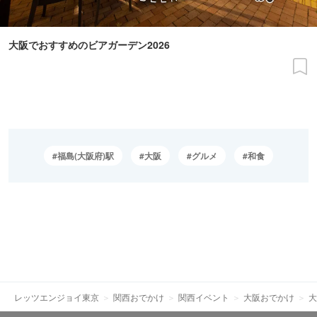
大阪でおすすめのビアガーデン2026
福島(大阪府)駅
大阪
グルメ
和食
レッツエンジョイ東京
関西おでかけ
関西イベント
大阪おでかけ
大