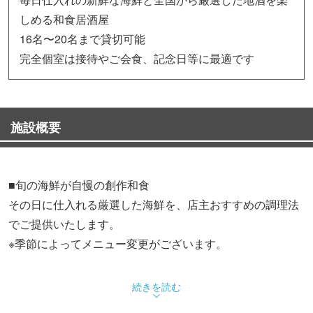
しめる和食居酒屋
16名〜20名まで貸切可能
完全個室は接待やご会食、記念日等に最適です
施設概要
■旬の海鮮が自慢の創作和食
その日に仕入れる厳選した海鮮を、店主おすすめの調理法
でご提供いたします。
※季節によってメニュー変更がございます。
■4名席×2の個室ご用意
続きを読む
接待や会食など、落ち着いたひと時で過ごす個室をご用