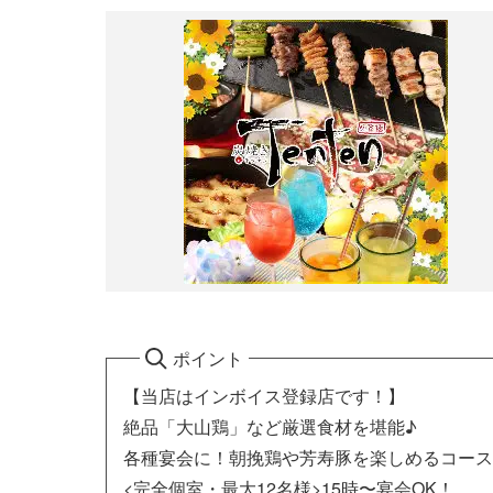
ポイント
【当店はインボイス登録店です！】
絶品「大山鶏」など厳選食材を堪能♪
各種宴会に！朝挽鶏や芳寿豚を楽しめるコース4
<完全個室・最大12名様>15時〜宴会OK！