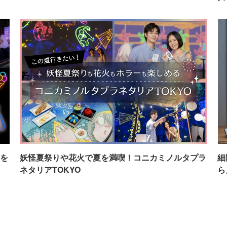
を
妖怪夏祭りや花火で夏を満喫！コニカミノルタプラ
細
ネタリアTOKYO
ら