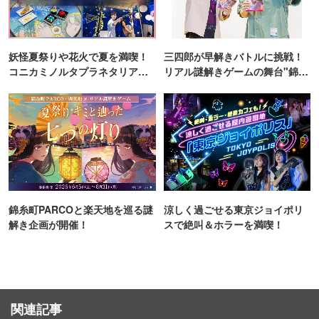
妖怪夏祭りや花火で夏を満喫！
三四郎が早解きバトルに挑戦！
コニカミノルタプラネタリア
リアル謎解きゲームの舞台"錦糸
TOKYO
町PARCO・楽天地"を巡る！
錦糸町PARCOと楽天地を巡る謎
涼しく過ごせる東京ジョイポリ
解き企画が開催！
スで絶叫＆ホラーを満喫！
関連記事