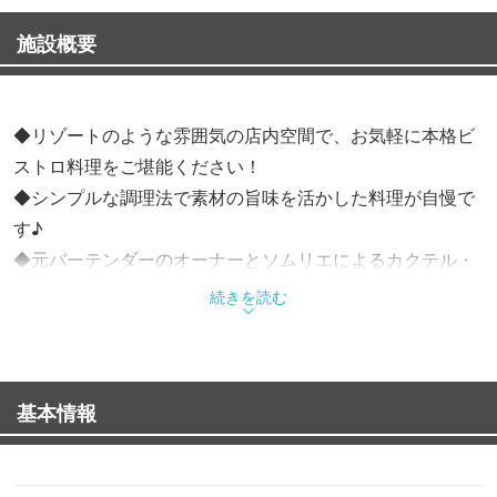
施設概要
◆リゾートのような雰囲気の店内空間で、お気軽に本格ビ
ストロ料理をご堪能ください！
◆シンプルな調理法で素材の旨味を活かした料理が自慢で
す♪
◆元バーテンダーのオーナーとソムリエによるカクテル・
ウイスキー等各種ドリンクが楽しめるお店です。
続きを読む
《《お勧めメニュー》》
・A5ランクのサーロインを使用！鹿児島黒牛のカルパッチ
基本情報
ョ 1,800円（税抜）
・tesoronのオニオングラタンスープ 1,000円（税抜）
・tesoronこだわりの黒毛和牛へレ肉のカツサンド 2,000円