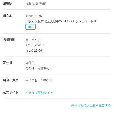
（税抜）
最寄駅
福島(大阪府)駅
所在地
〒531-0076
大阪府大阪市北区大淀中2-4-12 パナッシュコート1F
MAP
営業時間
月・水〜日
17:00〜24:00
（L.O.23:00）
定休日
火曜日
その他不定休あり
料金・費用
平均予算 4,000円
公式サイト
ぐるなび店舗サイト
掲載情報の誤記載を報告する