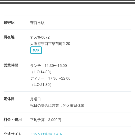
【３Fフロア】最大28名様の貸切宴会フロアが完成しまし
た♪
最寄駅
守口市駅
◆飲み放題付コース
所在地
〒570-0072
季節限定！その時期の旬の食材をふんだんに使ったコース
大阪府守口市早苗町2-20
料理をお楽しみ頂けます♪
MAP
◆お誕生日にサプライズデザート盛り合わせをご用意OK
営業時間
ランチ 11:30〜15:00
（L.O.14:30）
ディナー 17:30〜22:00
◆本場イタリアヴェネト州の樽詰スパークリングワイン
（L.O.21:30）
ボトルも豊富！記念日等、特別な日には是非ご注文を
定休日
月曜日
◆ランチも絶賛営業中！お昼間のペアセットからパスタ
祝日の場合は営業し翌火曜日休業
30種類もの石窯ナポリピッツァのランチよりセレクト♪
料金・費用
平均予算 3,000円
公式サイト
ぐるなび店舗サイト