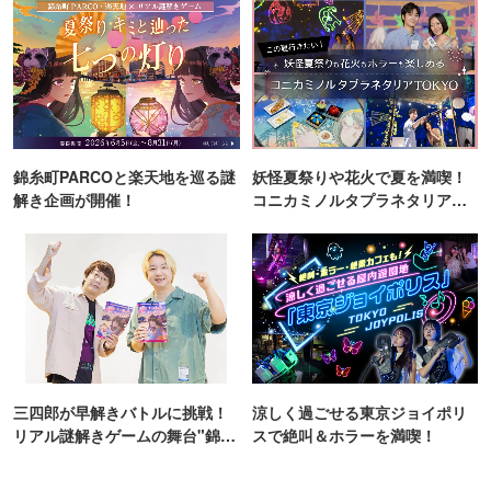
錦糸町PARCOと楽天地を巡る謎
妖怪夏祭りや花火で夏を満喫！
解き企画が開催！
コニカミノルタプラネタリア
TOKYO
三四郎が早解きバトルに挑戦！
涼しく過ごせる東京ジョイポリ
リアル謎解きゲームの舞台"錦糸
スで絶叫＆ホラーを満喫！
町PARCO・楽天地"を巡る！