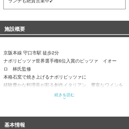
ランチも絶賛営業中♪
施設概要
京阪本線 守口市駅 徒歩2分
ナポリピッツァ世界選手権6位入賞のピッツァ イオー
ロ 林氏監修
本格石窯で焼き上げるナポリピッツァに
経験豊かな料理長が彩る創作イタリアン、豊富なワインを
お気軽に♪
続きを読む
【2Fフロア貸切】18名様以上で貸切OK！最大20名様で一
体感あるパーティ
基本情報
【1F 4名様 半個室】皆でワイワイ騒げるお席