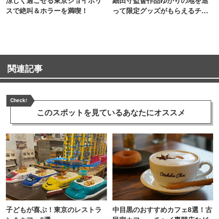
スで絶叫＆ホラーを満喫！
って限定グッズがもらえるチャ
ンス！
関連記事
Check!
このスポットを見ている
あなたにオススメ
子どもが喜ぶ！東京のレストラ
中目黒のおすすめカフェ8選！古