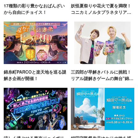
17種類の彩り豊かなおばんざい
妖怪夏祭りや花火で夏を満喫！
から自由にチョイス！
コニカミノルタプラネタリア
TOKYO
錦糸町PARCOと楽天地を巡る謎
三四郎が早解きバトルに挑戦！
解き企画が開催！
リアル謎解きゲームの舞台"錦糸
町PARCO・楽天地"を巡る！
涼しく過ごせる東京ジョイポリ
細田守監督作品ゆかりの地を巡