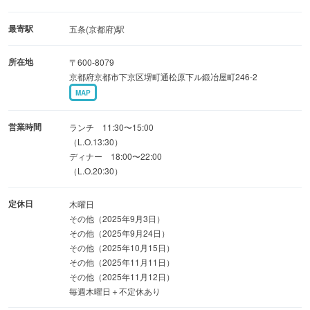
当店の2階には完全個室を2部屋ご用意しております。
ご希望の場合は一度問い合わせください。
最寄駅
五条(京都府)駅
所在地
〒600-8079
◆ディナーコース9,000円〜
京都府京都市下京区堺町通松原下ル鍛冶屋町246-2
◆ランチコース4,800円〜
MAP
ご予約お待ちしております。
営業時間
ランチ 11:30〜15:00
（L.O.13:30）
ディナー 18:00〜22:00
（L.O.20:30）
定休日
木曜日
その他（2025年9月3日）
その他（2025年9月24日）
その他（2025年10月15日）
その他（2025年11月11日）
その他（2025年11月12日）
毎週木曜日＋不定休あり