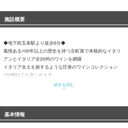
施設概要
◆地下鉄五条駅より徒歩6分◆
風情ある100年以上の歴史を持つ京町屋で本格的なイタリ
アンとイタリア全20州のワインを網羅
イタリア全土を旅するような圧巻のワインコレクション
150種以上を楽しめます。
旬の食材、新鮮な魚介類、無農薬野菜などのこだわりの食
続きを読む
材を料理に活かすように使用。
イタリア郷土料理の特色を大切にし、繊細で絶品なイタリ
アンをご提供いたします。
基本情報
シーンを問わず大切な日のご利用にお選び下さい。