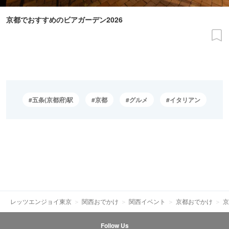
京都でおすすめのビアガーデン2026
五条(京都府)駅
京都
グルメ
イタリアン
レッツエンジョイ東京
関西おでかけ
関西イベント
京都おでかけ
京
Follow Us