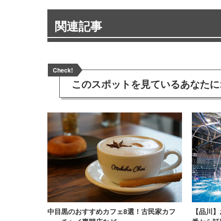
関連記事
Check!
このスポットを見ている
あなたに
中目黒のおすすめカフェ8選！古民家カフ
【品川】