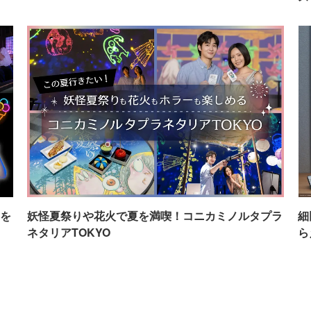
を
妖怪夏祭りや花火で夏を満喫！コニカミノルタプラ
細
ネタリアTOKYO
ら