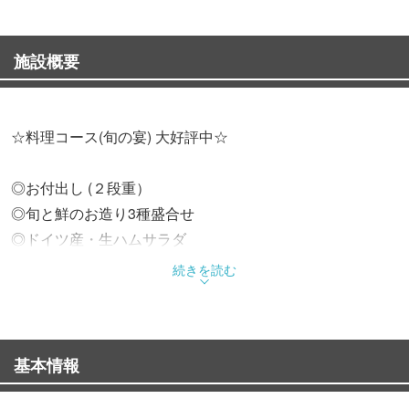
施設概要
☆料理コース(旬の宴) 大好評中☆
◎お付出し (２段重）
◎旬と鮮のお造り3種盛合せ
◎ドイツ産・生ハムサラダ
◎季節の天ぷら （例...キスの梅しそ.鱈の白子.）
続きを読む
◎本日の魚料理 （例...ブリのレモン醤油焼き.真鯛のかま
焼き）
◎本日の肉料理 （例...豚トロステーキ.地鶏の炙り焼
基本情報
き）
◎〆の一品 （例...冷やしうどん.茶まめがゆ.高菜チャ