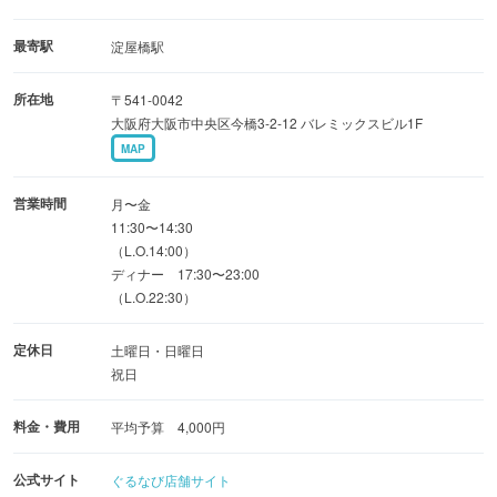
ーハン）
◎全7品で税込み￥3,000
最寄駅
淀屋橋駅
◎飲み放題付＋1800円で4800円でさらにお得に！
所在地
〒541-0042
(コース120分制、飲み放題90分ラストオーダー)
大阪府大阪市中央区今橋3-2-12 バレミックスビル1F
MAP
営業時間
月〜金
11:30〜14:30
（L.O.14:00）
ディナー 17:30〜23:00
（L.O.22:30）
定休日
土曜日・日曜日
祝日
料金・費用
平均予算 4,000円
公式サイト
ぐるなび店舗サイト