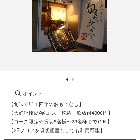
ポイント
【旬味☆鮮！四季のおもてなし】
【大好評!旬の宴コ-ス・税込・飲放付4800円】
【コース限定☆貸切8名様〜23名様までＯＫ】
【2Fフロアを貸切個室としても利用可能】