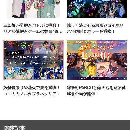
三四郎が早解きバトルに挑戦！
涼しく過ごせる東京ジョイポリ
リアル謎解きゲームの舞台"錦糸
スで絶叫＆ホラーを満喫！
町PARCO・楽天地"を巡る！
妖怪夏祭りや花火で夏を満喫！
錦糸町PARCOと楽天地を巡る謎
コニカミノルタプラネタリア
解き企画が開催！
TOKYO
関連記事