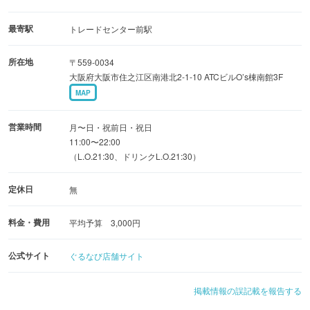
最寄駅
トレードセンター前駅
所在地
〒559-0034
大阪府大阪市住之江区南港北2-1-10 ATCビルO’s棟南館3F
MAP
営業時間
月〜日・祝前日・祝日
11:00〜22:00
（L.O.21:30、ドリンクL.O.21:30）
定休日
無
料金・費用
平均予算 3,000円
公式サイト
ぐるなび店舗サイト
掲載情報の誤記載を報告する