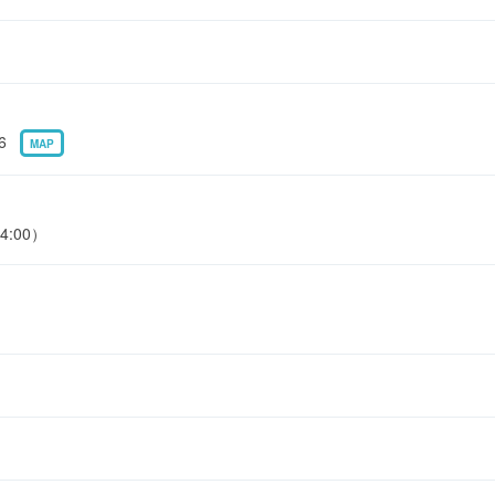
-6
MAP
4:00）