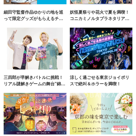
細田守監督作品ゆかりの地を巡
妖怪夏祭りや花火で夏を満喫！
って限定グッズがもらえるチャ
コニカミノルタプラネタリア
ンス！
TOKYO
三四郎が早解きバトルに挑戦！
涼しく過ごせる東京ジョイポリ
リアル謎解きゲームの舞台"錦糸
スで絶叫＆ホラーを満喫！
町PARCO・楽天地"を巡る！