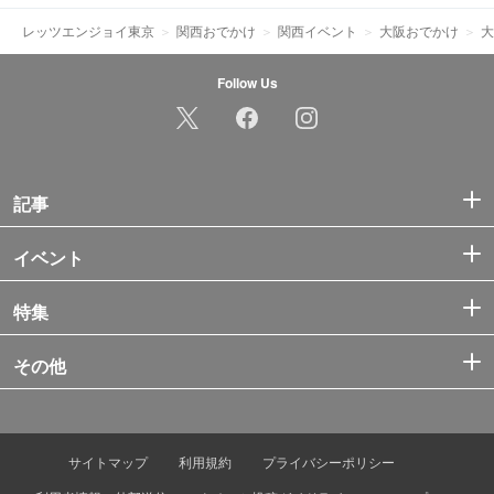
レッツエンジョイ東京
関西おでかけ
関西イベント
大阪おでかけ
大
Follow Us
記事
イベント
特集
その他
サイトマップ
利用規約
プライバシーポリシー