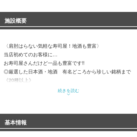
施設概要
〈肩肘はらない気軽な寿司屋！地酒も豊富〉
当店初めてのお客様に…
お寿司屋さんだけど一品も豊富です!!
◎厳選した日本酒・地酒 有名どころから珍しい銘柄まで
《20種以上》
◎寿司以外の一品も、その数なんと《70種以上》
続きを読む
◎お寿司屋だから当然だけど、おいしいお寿司《50種以
上》
基本情報
◆すし一はこんなお店
美味しいお酒と美味しいお寿司