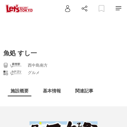
魚処 すし一
西中島南方
グルメ
施設概要
基本情報
関連記事