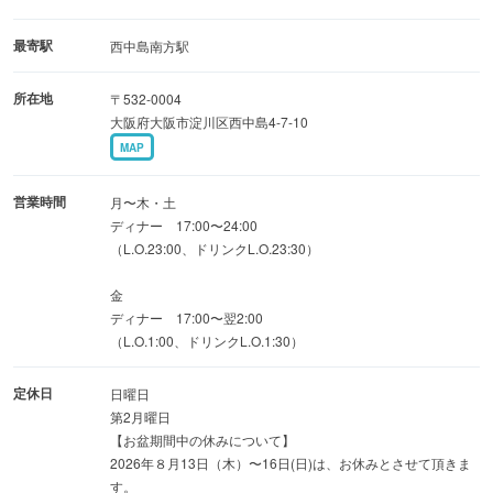
ご新規さまでも肩肘はらないアットホームな雰囲気
最寄駅
西中島南方駅
【インボイス制度】
所在地
〒532-0004
当店は『適格請求書発行事業者』です
大阪府大阪市淀川区西中島4-7-10
『インボイス制度』に関しまして、当店は『適格請求書発
MAP
行事業者』の資格を取得済みです。
企業様でのご利用に関しましても、安心してご利用くださ
営業時間
月〜木・土
いませ。
ディナー 17:00〜24:00
（L.O.23:00、ドリンクL.O.23:30）
└インボイス登録番号:T-6120002057260
金
ディナー 17:00〜翌2:00
（L.O.1:00、ドリンクL.O.1:30）
定休日
日曜日
第2月曜日
【お盆期間中の休みについて】
2026年８月13日（木）〜16日(日)は、お休みとさせて頂きま
す。