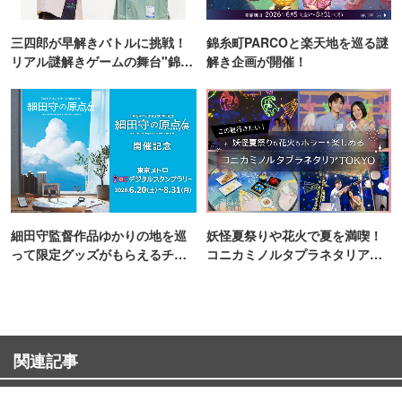
三四郎が早解きバトルに挑戦！
錦糸町PARCOと楽天地を巡る謎
リアル謎解きゲームの舞台"錦糸
解き企画が開催！
町PARCO・楽天地"を巡る！
細田守監督作品ゆかりの地を巡
妖怪夏祭りや花火で夏を満喫！
って限定グッズがもらえるチャ
コニカミノルタプラネタリア
ンス！
TOKYO
関連記事