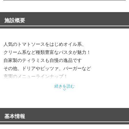
施設概要
人気のトマトソースをはじめオイル系、
クリーム系など種類豊富なパスタが魅力！
自家製のティラミスも自慢の逸品です
その他、ドリアやピッツァ、バーガーなど
充実のメニューラインナップ！
お食事＆カフェ利用にぜひご来店ください
続きを読む
基本情報