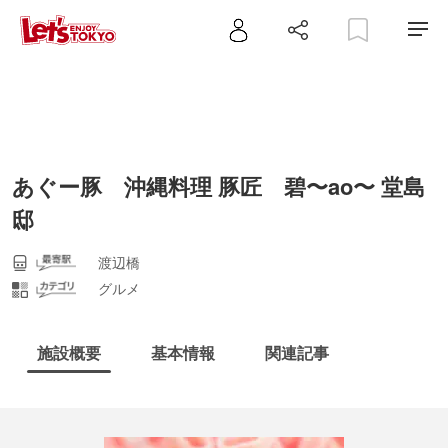
あぐー豚 沖縄料理 豚匠 碧〜ao〜 堂島
邸
渡辺橋
グルメ
施設概要
基本情報
関連記事