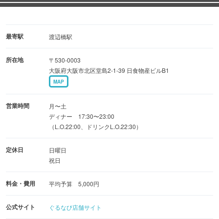
ツイ香りがしないので素材の味を引き立てます。
■■■■■■■ご予約随時受付中■■■■■■■■
最寄駅
渡辺橋駅
所在地
〒530-0003
大阪府大阪市北区堂島2-1-39 日食物産ビルB1
MAP
営業時間
月〜土
ディナー 17:30〜23:00
（L.O.22:00、ドリンクL.O.22:30）
定休日
日曜日
祝日
料金・費用
平均予算 5,000円
公式サイト
ぐるなび店舗サイト