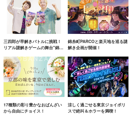
三四郎が早解きバトルに挑戦！
錦糸町PARCOと楽天地を巡る謎
リアル謎解きゲームの舞台"錦糸
解き企画が開催！
町PARCO・楽天地"を巡る！
17種類の彩り豊かなおばんざい
涼しく過ごせる東京ジョイポリ
から自由にチョイス！
スで絶叫＆ホラーを満喫！