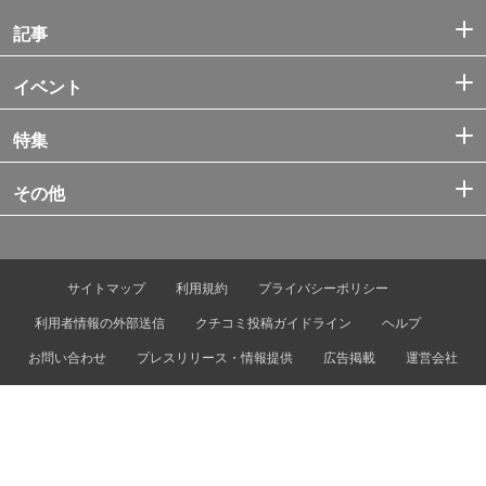
記事
イベント
特集
その他
サイトマップ
利用規約
プライバシーポリシー
利用者情報の外部送信
クチコミ投稿ガイドライン
ヘルプ
お問い合わせ
プレスリリース・情報提供
広告掲載
運営会社
© Tokyo Metro Co., Ltd. & Let’s ENJOY TOKYO, Inc.