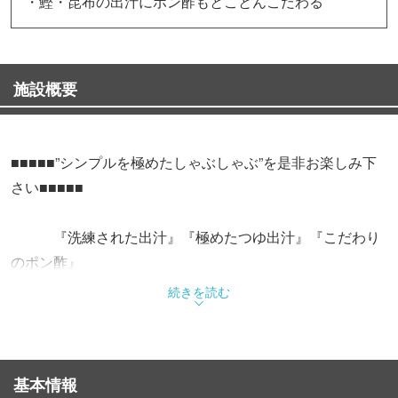
・鰹・昆布の出汁にポン酢もとことんこだわる
施設概要
■■■■■”シンプルを極めたしゃぶしゃぶ”を是非お楽しみ下
さい■■■■■
『洗練された出汁』『極めたつゆ出汁』『こだわり
のポン酢』
続きを読む
当店のお出汁は数種類でブレンドし、味わい深いダシ。
自慢の鰹出汁にこだわりのブレンドで鰹の風味が口いっぱ
いに広がります。
基本情報
ポン酢は柑橘系の爽やかな香りで甘みが強くお酢独特のキ