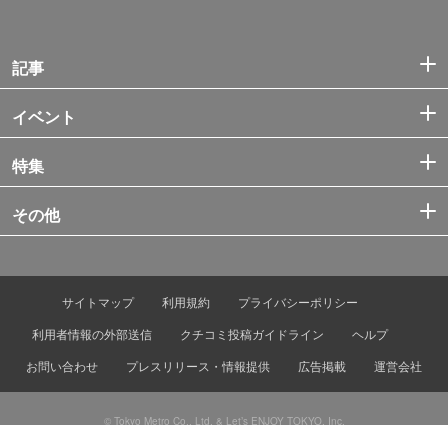
記事
イベント
特集
その他
サイトマップ
利用規約
プライバシーポリシー
利用者情報の外部送信
クチコミ投稿ガイドライン
ヘルプ
お問い合わせ
プレスリリース・情報提供
広告掲載
運営会社
© Tokyo Metro Co., Ltd. & Let’s ENJOY TOKYO, Inc.