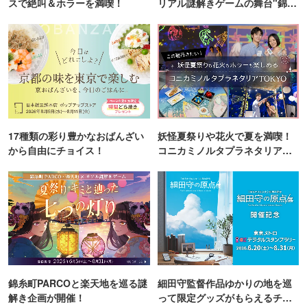
スで絶叫＆ホラーを満喫！
リアル謎解きゲームの舞台"錦糸
町PARCO・楽天地"を巡る！
17種類の彩り豊かなおばんざい
妖怪夏祭りや花火で夏を満喫！
から自由にチョイス！
コニカミノルタプラネタリア
TOKYO
錦糸町PARCOと楽天地を巡る謎
細田守監督作品ゆかりの地を巡
解き企画が開催！
って限定グッズがもらえるチャ