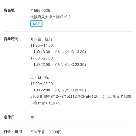
■ランチ平日毎日営業中♪
所在地
〒595-0025
名物海鮮丼、日替わりのメニューまで盛り沢山！！
大阪府泉大津市旭町19-2
MAP
■1人飲みやチョイ飲み対応！！
会社帰りにほっと一息おくつろぎください！！
営業時間
月〜金・祝前日
11:30〜14:00
（L.O.13:30、ドリンクL.O.13:30）
17:00〜23:00
（L.O.22:00、ドリンクL.O.22:30）
土・日・祝
17:00〜23:00
（L.O.22:00、ドリンクL.O.22:30）
※お盆期間中8/12〜8/15は12時OPEN！詳しくは店舗までお問
い合わせください。
定休日
無
料金・費用
平均予算 3,000円