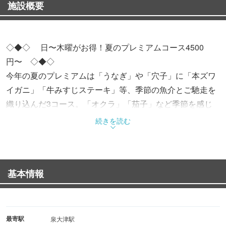
施設概要
◇◆◇ 日〜木曜がお得！夏のプレミアムコース4500
円〜 ◇◆◇
今年の夏のプレミアムは「うなぎ」や「穴子」に「本ズワ
イガニ」「牛みすじステーキ」等、季節の魚介とご馳走を
織り込んだ3コース。「オクラ」「茄子」など季節を感じ
させる食材も使用したお料理は、夏にうってつけ。更に
続きを読む
日〜木曜は「飲み放題3時間」or「全メニュー飲み放題」の
通常ならお一人様+500円のオプションが無料♪
基本情報
※場合により、営業時間・定休日が変更になる場合がござ
います。
何卒ご容赦くださいませ。
最寄駅
泉大津駅