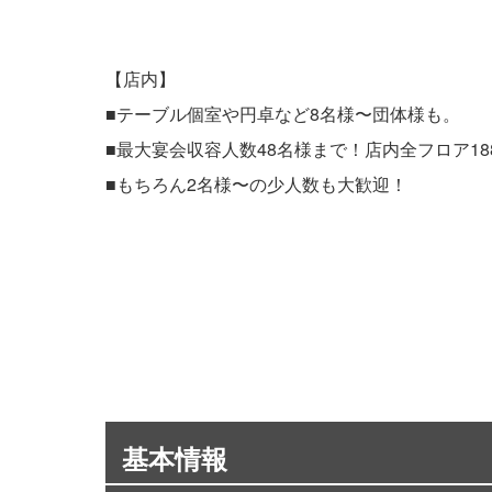
【店内】
■テーブル個室や円卓など8名様〜団体様も。
■最大宴会収容人数48名様まで！店内全フロア188
■もちろん2名様〜の少人数も大歓迎！
基本情報