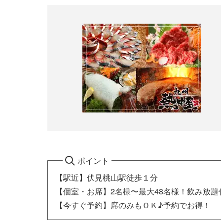
ポイント
【駅近】伏見桃山駅徒歩１分
【個室・お席】2名様〜最大48名様！飲み放
【今すぐ予約】席のみもＯＫ♪予約でお得！