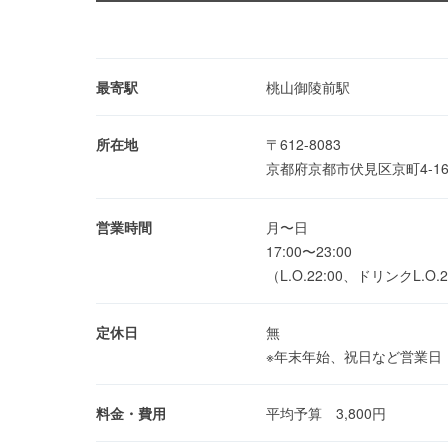
最寄駅
桃山御陵前駅
所在地
〒612-8083
京都府京都市伏見区京町4-167
営業時間
月〜日
17:00〜23:00
（L.O.22:00、ドリンクL.O.2
定休日
無
※年末年始、祝日など営業日
料金・費用
平均予算 3,800円