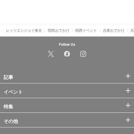
レッツエンジョイ東京
関西おでかけ
関西イベント
兵庫おでかけ
兵
Follow Us
記事
イベント
特集
その他