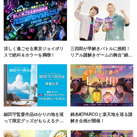
涼しく過ごせる東京ジョイポリ
三四郎が早解きバトルに挑戦！
スで絶叫＆ホラーを満喫！
リアル謎解きゲームの舞台"錦糸
町PARCO・楽天地"を巡る！
細田守監督作品ゆかりの地を巡
錦糸町PARCOと楽天地を巡る謎
って限定グッズがもらえるチャ
解き企画が開催！
ンス！