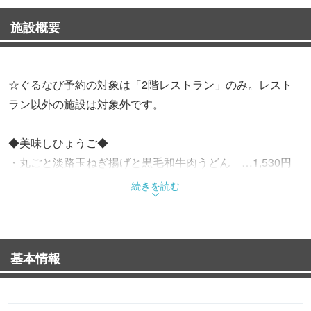
施設概要
☆ぐるなび予約の対象は「2階レストラン」のみ。レスト
ラン以外の施設は対象外です。
◆美味しひょうご◆
・丸ごと淡路玉ねぎ揚げと黒毛和牛肉うどん …1,530円
（税込）
続きを読む
・トマトと黒毛和牛の石焼き丼 …1,680円
（税込）
・黒毛和牛ビーフシチューご膳 …2,100円
基本情報
（税込） ほか