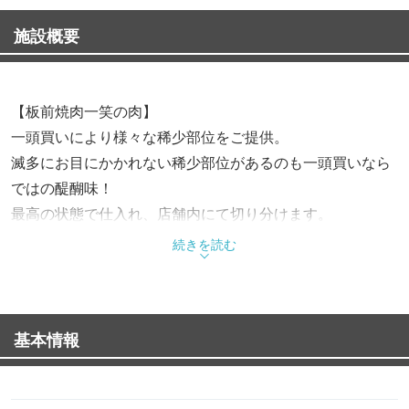
施設概要
【板前焼肉一笑の肉】
一頭買いにより様々な稀少部位をご提供。
滅多にお目にかかれない稀少部位があるのも一頭買いなら
ではの醍醐味！
最高の状態で仕入れ、店舗内にて切り分けます。
【歓送迎会、各種宴席に！1番人気！】
続きを読む
和牛握り寿司や稀少部位ステーキ、黒毛和牛赤身3種盛を
堪能
西中島限定コース全12品
基本情報
(飲み放題付8000円/お料理のみ6300円)
BBQ用などにお肉各種、テイクアウトもご用意可能で