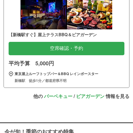
【新橋駅すぐ】屋上テラスBBQ＆ビアガーデン
空席確認・予約
平均予算 5,000円
東京屋上ルーフトップバー＆BBQ レインボースター
新橋駅 徒歩1分／都道府県不明
他の
バーベキュー
/
ビアガーデン
情報を見る
今が旬！季節のおすすめ特集