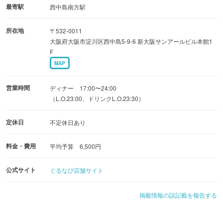
す。
最寄駅
西中島南方駅
新年会、歓送迎会などでもお気軽にお問い合わせくださ
所在地
〒532-0011
い。
大阪府大阪市淀川区西中島5-9-6 新大阪サンアールビル本館1
F
MAP
営業時間
ディナー 17:00〜24:00
（L.O.23:00、ドリンクL.O.23:30）
定休日
不定休日あり
料金・費用
平均予算 6,500円
公式サイト
ぐるなび店舗サイト
掲載情報の誤記載を報告する