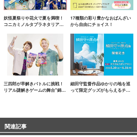
妖怪夏祭りや花火で夏を満喫！
17種類の彩り豊かなおばんざい
コニカミノルタプラネタリア
から自由にチョイス！
TOKYO
三四郎が早解きバトルに挑戦！
細田守監督作品ゆかりの地を巡
リアル謎解きゲームの舞台"錦糸
って限定グッズがもらえるチャ
町PARCO・楽天地"を巡る！
ンス！
関連記事