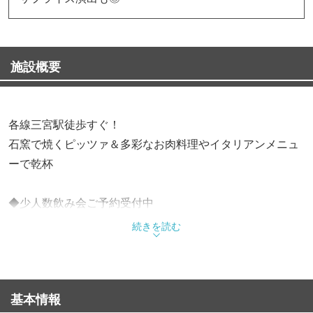
施設概要
各線三宮駅徒歩すぐ！
石窯で焼くピッツァ＆多彩なお肉料理やイタリアンメニュ
ーで乾杯
◆少人数飲み会ご予約受付中
他のお客様との間隔をとりながらお席ご用意いたします。
続きを読む
今を少しでも楽しんでいただけるように...特別コースを3種
類ご用意しました♪
基本情報
・黒毛和牛やアクアパッツァを贅沢に堪能！6,000円コース