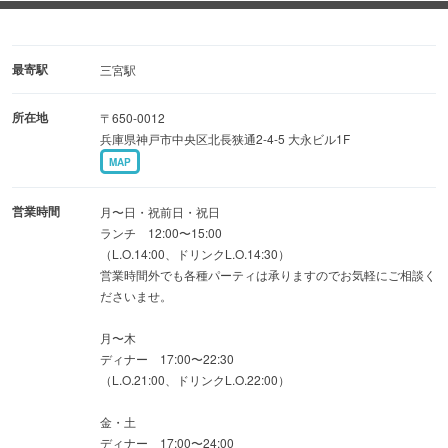
・希少部位イチボをメインに鶏料理や魚介の冷菜など
♪5,000円コース
・ピッツァやアヒージョなど定番イタリアンが揃う！4,000
最寄駅
三宮駅
円コース
所在地
〒650-0012
兵庫県神戸市中央区北長狭通2-4-5 大永ビル1F
お席を制限させていただいておりますので、ぜひお早めの
MAP
ご予約を！
営業時間
月〜日・祝前日・祝日
◆少人数から貸切OK！
ランチ 12:00〜15:00
（L.O.14:00、ドリンクL.O.14:30）
店内で涼しく貸切☆16名様〜26名様
営業時間外でも各種パーティは承りますのでお気軽にご相談く
ださいませ。
音響機器やプロジェクターも無料でご利用いただけます
月〜木
ちょっとした余興も楽しめますよ◎幹事様、まずはお気軽
ディナー 17:00〜22:30
にご相談を！
（L.O.21:00、ドリンクL.O.22:00）
金・土
ディナー 17:00〜24:00