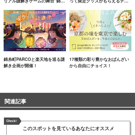
リアル謎解きゲームの舞台"錦糸
って限定グッズがもらえるチャ
町PARCO・楽天地"を巡る！
ンス！
錦糸町PARCOと楽天地を巡る謎
17種類の彩り豊かなおばんざい
解き企画が開催！
から自由にチョイス！
関連記事
Check!
このスポットを見ている
あなたにオススメ