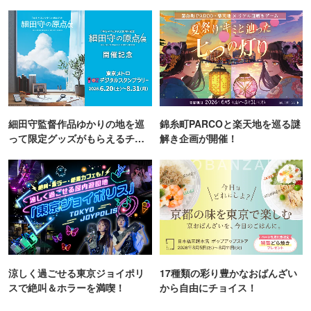
TOKYO
町PARCO・楽天地"を巡る！
細田守監督作品ゆかりの地を巡
錦糸町PARCOと楽天地を巡る謎
って限定グッズがもらえるチャ
解き企画が開催！
ンス！
涼しく過ごせる東京ジョイポリ
17種類の彩り豊かなおばんざい
スで絶叫＆ホラーを満喫！
から自由にチョイス！