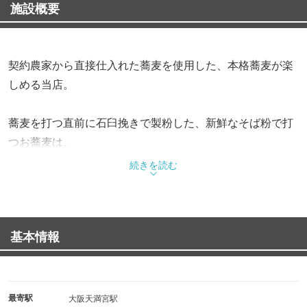
施設概要
契約農家から直接仕入れた蕎麦を使用した、本格蕎麦が楽
しめる当店。
蕎麦を打つ直前に石臼挽きで製粉した、新鮮なそば粉で打
つお蕎麦は、
コシが強く風味豊かな手打蕎麦の魅力を存分に味わってい
続きを読む
ただけます。
お飲み物は、選び抜かれた厳選日本酒などを多数ご用意。
美味しいお料理と旨いお酒をぜひご堪能ください。
基本情報
■コース■
・お1人様3,000円（税込）〜 ※2名様よりご注文
┗ご予算に合わせた料理をご用意。飲み放題のプランも
最寄駅
大阪天満宮駅