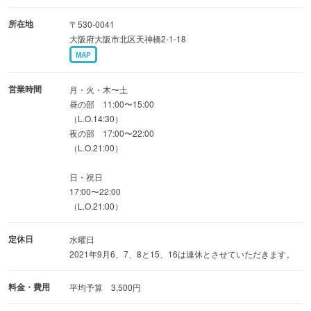
ございます。
所在地
〒530-0041
大阪府大阪市北区天神橋2-1-18
■お蕎麦■
MAP
・細挽きせいろ … ９００円（税込）
・粗挽き田舎蕎麦 … 900円（税込）
営業時間
月・火・木〜土
・すだち蕎麦 …1,400円（税込）
昼の部 11:00〜15:00
（L.O.14:30）
※デリバリーも開始しました。ぜひご利用下さい。
夜の部 17:00〜22:00
（L.O.21:00）
上品な和風空間漂う落ち着いた店内には、テーブル席とお
日・祝日
座敷席を完備。
17:00〜22:00
ゆったりと寛いでお過ごしください。
（L.O.21:00）
定休日
水曜日
2021年9月6、7、8と15、16は連休とさせていただきます。
料金・費用
平均予算 3,500円