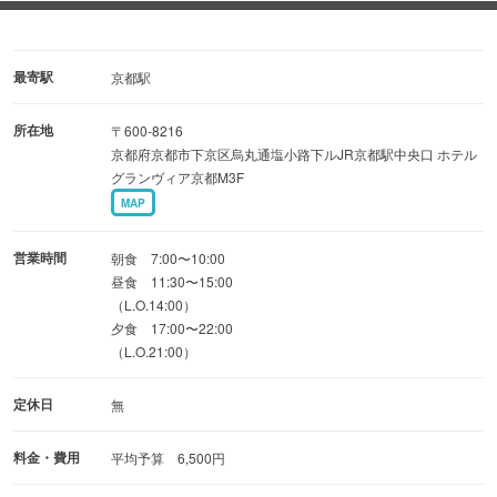
豊かな会席料理をご提供します。
【上質な個室空間】
最寄駅
京都駅
和装の立ち座りにも優しい、テーブルと椅子の落ち着いた
所在地
〒600-8216
個室空間。お祝い・お顔合わせを含む個室専用プランもご
京都府京都市下京区烏丸通塩小路下ルJR京都駅中央口 ホテル
用意しております。
グランヴィア京都M3F
MAP
営業時間
朝食 7:00〜10:00
昼食 11:30〜15:00
（L.O.14:00）
夕食 17:00〜22:00
（L.O.21:00）
定休日
無
料金・費用
平均予算 6,500円