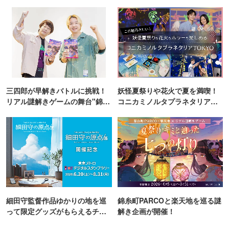
三四郎が早解きバトルに挑戦！
妖怪夏祭りや花火で夏を満喫！
リアル謎解きゲームの舞台"錦糸
コニカミノルタプラネタリア
町PARCO・楽天地"を巡る！
TOKYO
細田守監督作品ゆかりの地を巡
錦糸町PARCOと楽天地を巡る謎
って限定グッズがもらえるチャ
解き企画が開催！
ンス！