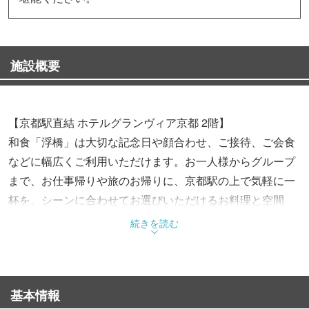
施設概要
【京都駅直結 ホテルグランヴィア京都 2階】
和食「浮橋」は大切な記念日や顔合わせ、ご接待、ご会食
などに幅広くご利用いただけます。お一人様からグループ
まで、お仕事帰りや旅のお帰りに、京都駅の上で気軽に一
杯を。シーンに合わせてお選びいただけるお料理と空間
で、特別なひとときをお過ごしください。
続きを読む
【モダンな店内で京和食を】
町家を思わせる落ち着いた空間で、京都ならではの食材と
基本情報
季節を愛でる京和食を。京の季節と匠の技が織りなす彩り