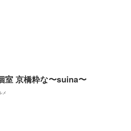
 京橋粋な〜suina〜
ルメ