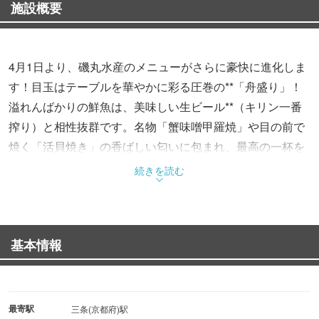
施設概要
4月1日より、磯丸水産のメニューがさらに豪快に進化しま
す！目玉はテーブルを華やかに彩る圧巻の**「舟盛り」！
溢れんばかりの鮮魚は、美味しい生ビール**（キリン一番
搾り）と相性抜群です。名物「蟹味噌甲羅焼」や目の前で
焼く「活貝焼き」の香ばしい匂いに包まれ、最高の一杯を
流し込む至福のひとときを。新しくなった磯丸の真骨頂を
続きを読む
ぜひ体感してください！
基本情報
最寄駅
三条(京都府)駅