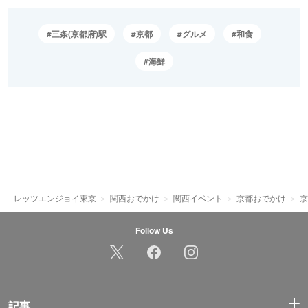
三条(京都府)駅
京都
グルメ
和食
海鮮
レッツエンジョイ東京
関西おでかけ
関西イベント
京都おでかけ
京
Follow Us
記事