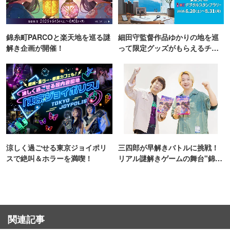
錦糸町PARCOと楽天地を巡る謎
細田守監督作品ゆかりの地を巡
解き企画が開催！
って限定グッズがもらえるチャ
ンス！
涼しく過ごせる東京ジョイポリ
三四郎が早解きバトルに挑戦！
スで絶叫＆ホラーを満喫！
リアル謎解きゲームの舞台"錦糸
町PARCO・楽天地"を巡る！
関連記事