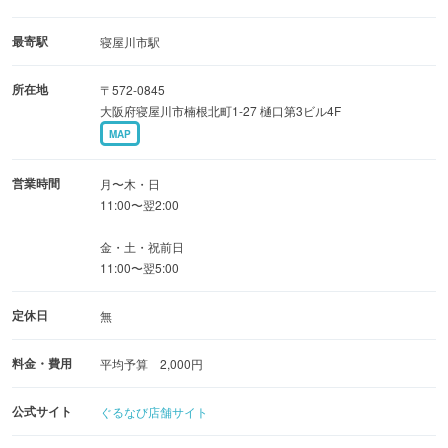
女子会に最適なラグジュアリールームや、お食事に便利な
レストランルームなど、個性豊かなコンセプトルームも充
最寄駅
寝屋川市駅
実しています。
所在地
〒572-0845
大阪府寝屋川市楠根北町1-27 樋口第3ビル4F
◆歓送迎会や誕生日会はもちろん、会議やテレワーク、レ
MAP
ッスンなど活用法は自由自在！
完全防音のプライベート空間で、自慢の料理とカラオケを
営業時間
月〜木・日
心ゆくまで満喫◎
11:00〜翌2:00
金・土・祝前日
11:00〜翌5:00
定休日
無
料金・費用
平均予算 2,000円
公式サイト
ぐるなび店舗サイト