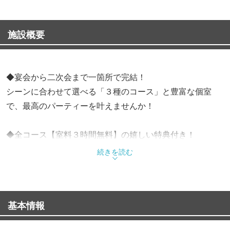
施設概要
◆宴会から二次会まで一箇所で完結！
シーンに合わせて選べる「３種のコース」と豊富な個室
で、最高のパーティーを叶えませんか！
◆全コース【室料３時間無料】の嬉しい特典付き！
手軽に楽しめる「カジュアル」、人気の「スタンダー
続きを読む
ド」、さらに豪華な「デラックス」の３種から、ご予算や
目的に応じて自由に選べます！本格的な料理に加え、お得
な飲み放題プランも追加可能！
基本情報
◆店内は１名様から大人数まで対応の完全個室を完備！