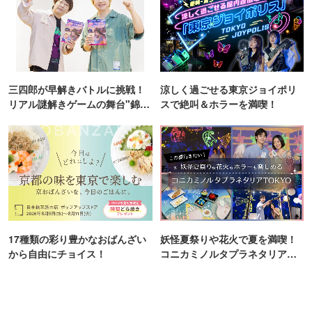
三四郎が早解きバトルに挑戦！
涼しく過ごせる東京ジョイポリ
リアル謎解きゲームの舞台"錦糸
スで絶叫＆ホラーを満喫！
町PARCO・楽天地"を巡る！
17種類の彩り豊かなおばんざい
妖怪夏祭りや花火で夏を満喫！
から自由にチョイス！
コニカミノルタプラネタリア
TOKYO