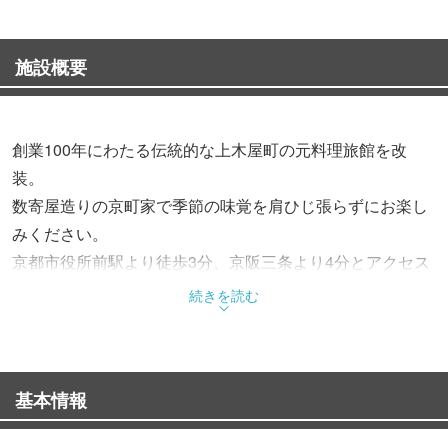
施設概要
創業100年にわたる伝統的な上木屋町の元料理旅館を改
装。
数寄屋造りの京町家で季節の味覚を肩ひじ張らずにお楽し
みください。
京都市役所前駅より徒歩3分、京阪三条より4分とアクセス
しやすい立地です。
続きを読む
旬の鮮魚、黒毛和牛や京野菜など選りすぐった素材の旨味
と
基本情報
四季がもたらす旬味あふれる京料理。
接待やご会食、宴会、京都観光のひとときに上質な懐石を