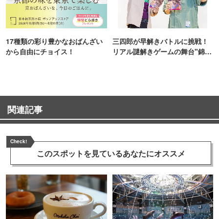
17種類の彩り豊かなおばんざい
三四郎が早解きバトルに挑戦！
から自由にチョイス！
リアル謎解きゲームの舞台"錦糸
町PARCO・楽天地"を巡る！
関連記事
Check!
このスポットを見ている
あなたにオススメ