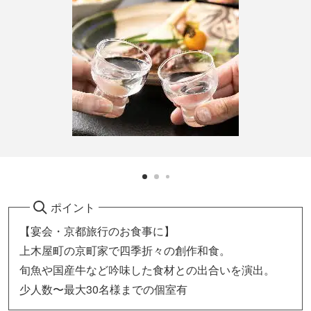
ポイント
【宴会・京都旅行のお食事に】
上木屋町の京町家で四季折々の創作和食。
旬魚や国産牛など吟味した食材との出合いを演出。
少人数〜最大30名様までの個室有