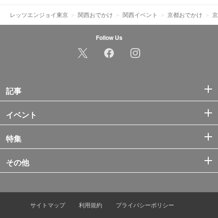
レッツエンジョイ東京
関西おでかけ
関西イベント
京都おでかけ
京
Follow Us
記事
イベント
特集
その他
サイトマップ
利用規約
プライバシーポリシー