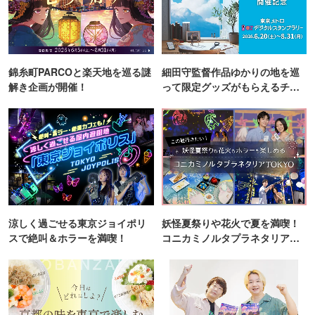
錦糸町PARCOと楽天地を巡る謎
細田守監督作品ゆかりの地を巡
解き企画が開催！
って限定グッズがもらえるチャ
ンス！
涼しく過ごせる東京ジョイポリ
妖怪夏祭りや花火で夏を満喫！
スで絶叫＆ホラーを満喫！
コニカミノルタプラネタリア
TOKYO