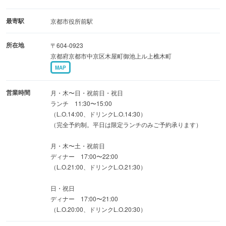
どうぞ。
最寄駅
京都市役所前駅
■手軽なものから豪華コースまで
所在地
〒604-0923
選りすぐった素材の旨味を丁寧に引き出します。
京都府京都市中京区木屋町御池上ル上樵木町
親族・ご家族での会食、顔合わせ、慶事などのお食事にぜ
MAP
ひ。
飲み放題もご用意しております。
営業時間
月・木〜日・祝前日・祝日
ランチ 11:30〜15:00
（L.O.14:00、ドリンクL.O.14:30）
■風情のある大小個室
（完全予約制。平日は限定ランチのみご予約承ります）
顔合わせやご接待、記念日におすすめの個室が充実。
大部屋でのご宴席も歓迎しています。
月・木〜土・祝前日
ディナー 17:00〜22:00
高瀬川沿いの紅葉や桜を眺められるテーブル席も人気。
（L.O.21:00、ドリンクL.O.21:30）
ご予約はお早めに。
日・祝日
ディナー 17:00〜21:00
（L.O.20:00、ドリンクL.O.20:30）