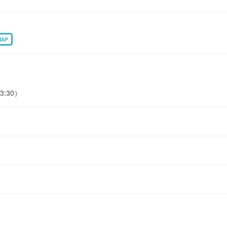
MAP
3:30）