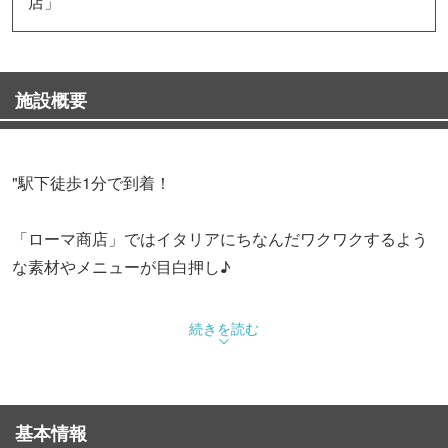
店」
施設概要
"駅下徒歩1分で到着！
「ローマ商店」ではイタリアにちなんだワクワクするよう
な素材やメニューが目白押し♪
生ハム&チーズにワイン、ラザニア パスタも♪
続きを読む
手作りバスクチーズケーキも大人気！
基本情報
お持ち帰りも店内飲食もOK!