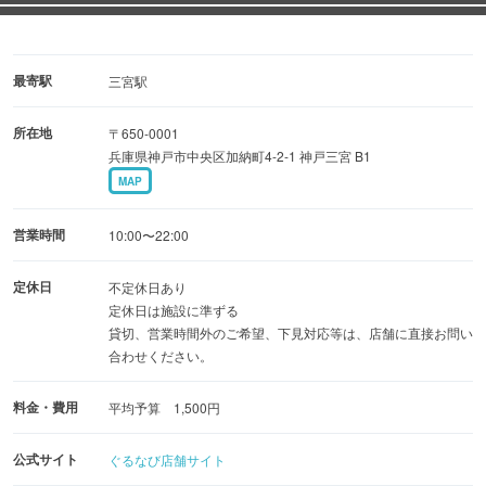
イタリアンを皆でワイワイもOK、1人で気軽に日常使いも
OK★それが「ローマ商店」の魅力です！
最寄駅
三宮駅
所在地
〒650-0001
兵庫県神戸市中央区加納町4-2-1 神戸三宮 B1
MAP
※仕入れ価格により、メニュー価格が変更になる場合がご
ざいます。
営業時間
10:00〜22:00
定休日
不定休日あり
定休日は施設に準ずる
貸切、営業時間外のご希望、下見対応等は、店舗に直接お問い
合わせください。
料金・費用
平均予算 1,500円
公式サイト
ぐるなび店舗サイト