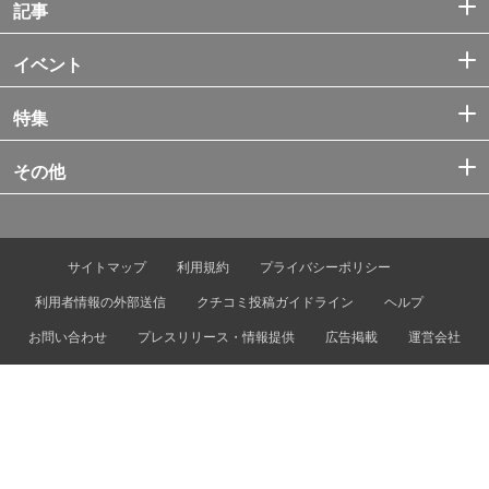
記事
イベント
特集
その他
サイトマップ
利用規約
プライバシーポリシー
利用者情報の外部送信
クチコミ投稿ガイドライン
ヘルプ
お問い合わせ
プレスリリース・情報提供
広告掲載
運営会社
© Tokyo Metro Co., Ltd. & Let’s ENJOY TOKYO, Inc.