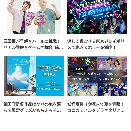
三四郎が早解きバトルに挑戦！
涼しく過ごせる東京ジョイポリ
リアル謎解きゲームの舞台"錦糸
スで絶叫＆ホラーを満喫！
町PARCO・楽天地"を巡る！
細田守監督作品ゆかりの地を巡
妖怪夏祭りや花火で夏を満喫！
って限定グッズがもらえるチャ
コニカミノルタプラネタリア
ンス！
TOKYO