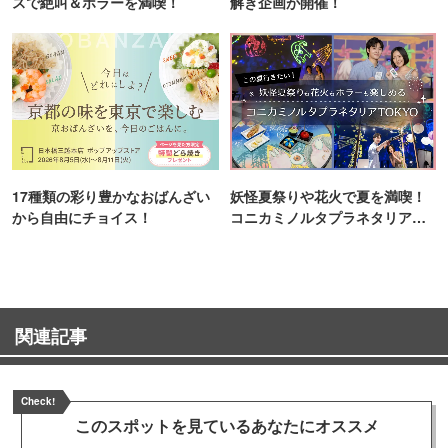
スで絶叫＆ホラーを満喫！
解き企画が開催！
17種類の彩り豊かなおばんざい
妖怪夏祭りや花火で夏を満喫！
から自由にチョイス！
コニカミノルタプラネタリア
TOKYO
関連記事
Check!
このスポットを見ている
あなたにオススメ