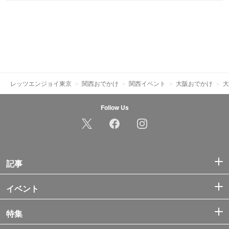
レッツエンジョイ東京
関西おでかけ
関西イベント
大阪おでかけ
大
Follow Us
記事
イベント
特集