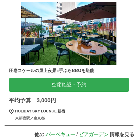
圧巻スケールの屋上夜景×手ぶらBBQを堪能
空席確認・予約
平均予算 3,000円
HOLIDAY SKY LOUNGE 新宿
東新宿駅／東京都
他の
バーベキュー
/
ビアガーデン
情報を見る