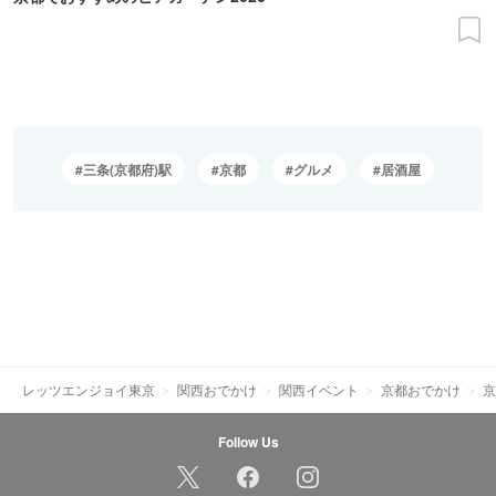
三条(京都府)駅
京都
グルメ
居酒屋
レッツエンジョイ東京
関西おでかけ
関西イベント
京都おでかけ
京
Follow Us