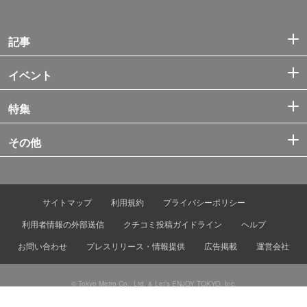
記事
イベント
特集
その他
サイトマップ
利用規約
プライバシーポリシー
利用者情報の外部送信
クチコミ投稿ガイドライン
ヘルプ
お問い合わせ
プレスリリース・情報提供
広告掲載
運営会社
© Tokyo Metro Co., Ltd. & Let’s ENJOY TOKYO, Inc.