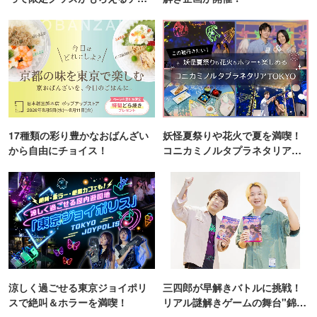
ンス！
17種類の彩り豊かなおばんざい
妖怪夏祭りや花火で夏を満喫！
から自由にチョイス！
コニカミノルタプラネタリア
TOKYO
涼しく過ごせる東京ジョイポリ
三四郎が早解きバトルに挑戦！
スで絶叫＆ホラーを満喫！
リアル謎解きゲームの舞台"錦糸
町PARCO・楽天地"を巡る！