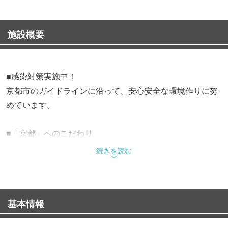
施設概要
■感染対策実施中！
京都市のガイドラインに沿って、安心安全な環境作りに努
めています。
■「京都」へのこだわり
京野菜をはじめ、生麩や湯葉の創作串など
続きを読む
京都の伝統食材を存分にご堪能いただけます。
先斗町歌舞練場前の、風情ある京都らしい町並みに浸り、
基本情報
こだわりの串揚げをお楽しみ下さい