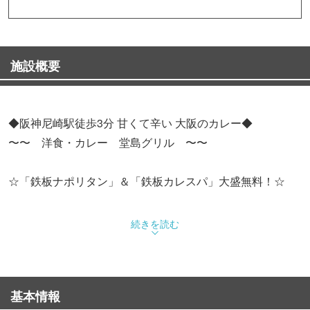
施設概要
◆阪神尼崎駅徒歩3分 甘くて辛い 大阪のカレー◆
〜〜 洋食・カレー 堂島グリル 〜〜
☆「鉄板ナポリタン」＆「鉄板カレスパ」大盛無料！☆
★☆★ 堂島グリルのおすすめ ★☆★
続きを読む
・地元プロ野球選手も食べた「ハンバーグガーリックラ
イス」
基本情報
「チーズたっぷりハンバーグ焼カレー」大好評です！