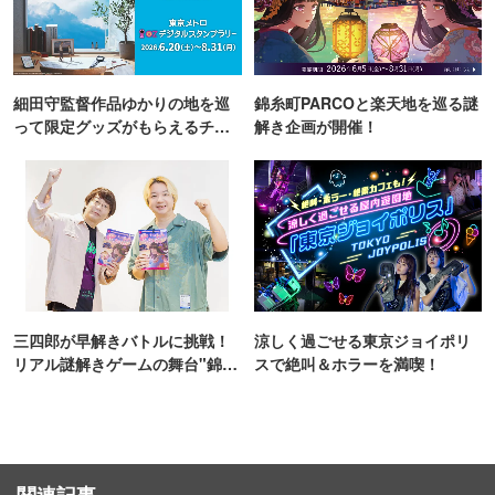
細田守監督作品ゆかりの地を巡
錦糸町PARCOと楽天地を巡る謎
って限定グッズがもらえるチャ
解き企画が開催！
ンス！
三四郎が早解きバトルに挑戦！
涼しく過ごせる東京ジョイポリ
リアル謎解きゲームの舞台"錦糸
スで絶叫＆ホラーを満喫！
町PARCO・楽天地"を巡る！
関連記事