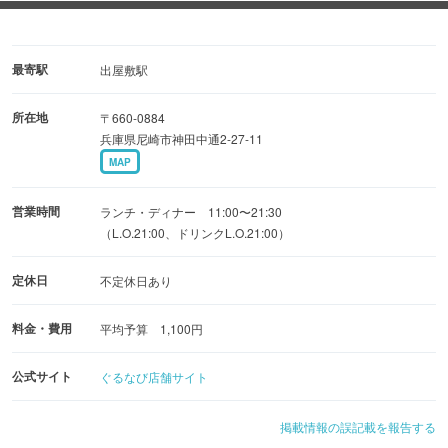
・手開きの海老フライ３枚付「海老フライカレー」
最寄駅
出屋敷駅
・ボリュームたっぷり！ビーフ１００％の「ハンバーグ
所在地
〒660-0884
カレー」
兵庫県尼崎市神田中通2-27-11
MAP
・お自宅でも堂島カレー テイクアウトもOK！
営業時間
ランチ・ディナー 11:00〜21:30
（L.O.21:00、ドリンクL.O.21:00）
定休日
不定休日あり
料金・費用
平均予算 1,100円
公式サイト
ぐるなび店舗サイト
掲載情報の誤記載を報告する